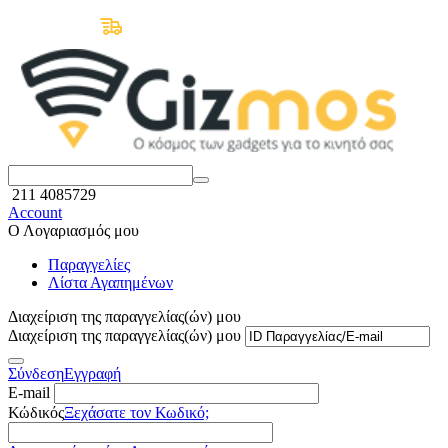
Δωρεάν Μεταφορικά άνω των 50€
211 4085729
Account
Ο Λογαριασμός μου
Παραγγελίες
Λίστα Αγαπημένων
Διαχείριση της παραγγελίας(ών) μου
Διαχείριση της παραγγελίας(ών) μου
Σύνδεση
Εγγραφή
E-mail
Κώδικός
Ξεχάσατε τον Κωδικό;