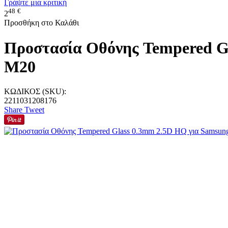
Γράψτε μια κριτική
48
€
2
Προσθήκη στο Καλάθι
Προστασία Οθόνης Tempered Gl
M20
ΚΩΔΙΚΟΣ (SKU):
2211031208176
Share
Tweet