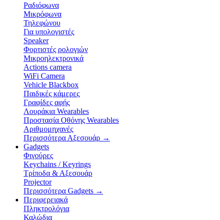
Ραδιόφωνα
Μικρόφωνα
Τηλεφώνου
Για υπολογιστές
Speaker
Φορτιστές ρολογιών
Μικροηλεκτρονικά
Actions camera
WiFi Camera
Vehicle Blackbox
Παιδικές κάμερες
Γραφίδες αφής
Λουράκια Wearables
Προστασία Οθόνης Wearables
Αριθμομηχανές
Περισσότερα Αξεσουάρ
→
Gadgets
Φιγούρες
Keychains / Keyrings
Τρίποδα & Αξεσουάρ
Projector
Περισσότερα Gadgets
→
Περιφερειακά
Πληκτρολόγια
Καλώδια