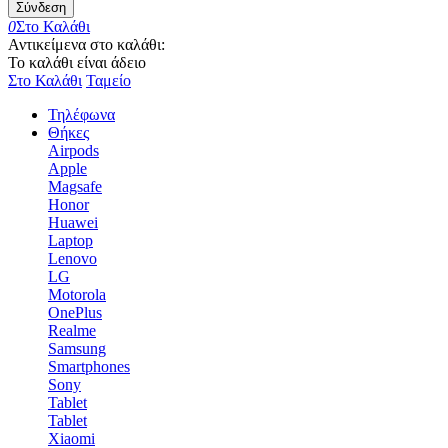
Σύνδεση
0
Στο Καλάθι
Αντικείμενα στο καλάθι:
Το καλάθι είναι άδειο
Στο Καλάθι
Ταμείο
Τηλέφωνα
Θήκες
Airpods
Apple
Magsafe
Honor
Huawei
Laptop
Lenovo
LG
Motorola
OnePlus
Realme
Samsung
Smartphones
Sony
Tablet
Tablet
Xiaomi