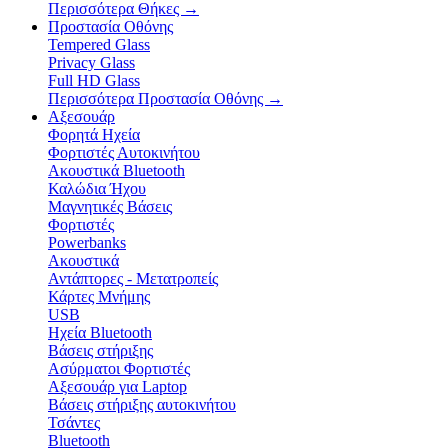
Περισσότερα Θήκες
→
Προστασία Οθόνης
Tempered Glass
Privacy Glass
Full HD Glass
Περισσότερα Προστασία Οθόνης
→
Αξεσουάρ
Φορητά Ηχεία
Φορτιστές Αυτοκινήτου
Ακουστικά Bluetooth
Καλώδια Ήχου
Μαγνητικές Βάσεις
Φορτιστές
Powerbanks
Ακουστικά
Αντάπτορες - Μετατροπείς
Κάρτες Μνήμης
USB
Ηχεία Bluetooth
Βάσεις στήριξης
Ασύρματοι Φορτιστές
Αξεσουάρ για Laptop
Βάσεις στήριξης αυτοκινήτου
Τσάντες
Bluetooth