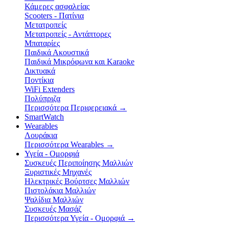
Κάμερες ασφαλείας
Scooters - Πατίνια
Μετατροπείς
Μετατροπείς - Αντάπτορες
Μπαταρίες
Παιδικά Ακουστικά
Παιδικά Μικρόφωνα και Karaoke
Δικτυακά
Ποντίκια
WiFi Extenders
Πολύπριζα
Περισσότερα Περιφερειακά
→
SmartWatch
Wearables
Λουράκια
Περισσότερα Wearables
→
Υγεία - Ομορφιά
Συσκευές Περιποίησης Μαλλιών
Ξυριστικές Μηχανές
Ηλεκτρικές Βούρτσες Μαλλιών
Πιστολάκια Μαλλιών
Ψαλίδια Μαλλιών
Συσκευές Μασάζ
Περισσότερα Υγεία - Ομορφιά
→