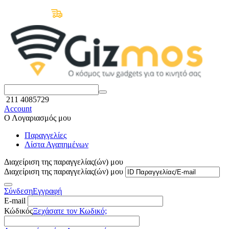
Δωρεάν Μεταφορικά άνω των 50€
211 4085729
Account
Ο Λογαριασμός μου
Παραγγελίες
Λίστα Αγαπημένων
Διαχείριση της παραγγελίας(ών) μου
Διαχείριση της παραγγελίας(ών) μου
Σύνδεση
Εγγραφή
E-mail
Κώδικός
Ξεχάσατε τον Κωδικό;