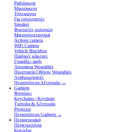
Ραδιόφωνα
Μικρόφωνα
Τηλεφώνου
Για υπολογιστές
Speaker
Φορτιστές ρολογιών
Μικροηλεκτρονικά
Actions camera
WiFi Camera
Vehicle Blackbox
Παιδικές κάμερες
Γραφίδες αφής
Λουράκια Wearables
Προστασία Οθόνης Wearables
Αριθμομηχανές
Περισσότερα Αξεσουάρ
→
Gadgets
Φιγούρες
Keychains / Keyrings
Τρίποδα & Αξεσουάρ
Projector
Περισσότερα Gadgets
→
Περιφερειακά
Πληκτρολόγια
Καλώδια