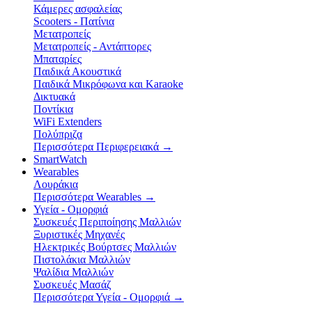
Κάμερες ασφαλείας
Scooters - Πατίνια
Μετατροπείς
Μετατροπείς - Αντάπτορες
Μπαταρίες
Παιδικά Ακουστικά
Παιδικά Μικρόφωνα και Karaoke
Δικτυακά
Ποντίκια
WiFi Extenders
Πολύπριζα
Περισσότερα Περιφερειακά
→
SmartWatch
Wearables
Λουράκια
Περισσότερα Wearables
→
Υγεία - Ομορφιά
Συσκευές Περιποίησης Μαλλιών
Ξυριστικές Μηχανές
Ηλεκτρικές Βούρτσες Μαλλιών
Πιστολάκια Μαλλιών
Ψαλίδια Μαλλιών
Συσκευές Μασάζ
Περισσότερα Υγεία - Ομορφιά
→