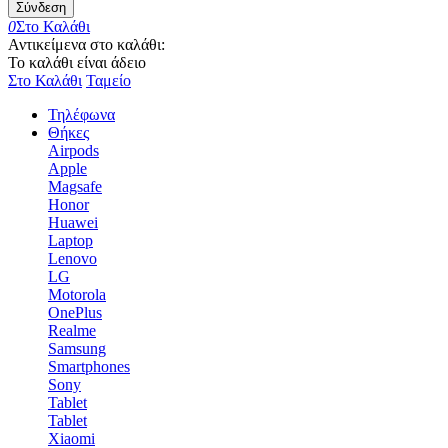
Σύνδεση
0
Στο Καλάθι
Αντικείμενα στο καλάθι:
Το καλάθι είναι άδειο
Στο Καλάθι
Ταμείο
Τηλέφωνα
Θήκες
Airpods
Apple
Magsafe
Honor
Huawei
Laptop
Lenovo
LG
Motorola
OnePlus
Realme
Samsung
Smartphones
Sony
Tablet
Tablet
Xiaomi