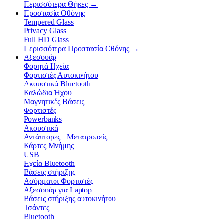
Περισσότερα Θήκες
→
Προστασία Οθόνης
Tempered Glass
Privacy Glass
Full HD Glass
Περισσότερα Προστασία Οθόνης
→
Αξεσουάρ
Φορητά Ηχεία
Φορτιστές Αυτοκινήτου
Ακουστικά Bluetooth
Καλώδια Ήχου
Μαγνητικές Βάσεις
Φορτιστές
Powerbanks
Ακουστικά
Αντάπτορες - Μετατροπείς
Κάρτες Μνήμης
USB
Ηχεία Bluetooth
Βάσεις στήριξης
Ασύρματοι Φορτιστές
Αξεσουάρ για Laptop
Βάσεις στήριξης αυτοκινήτου
Τσάντες
Bluetooth