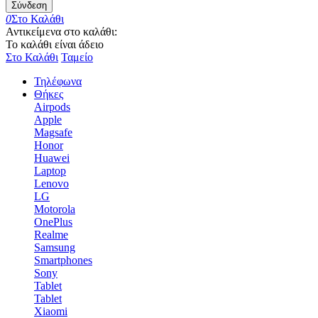
Σύνδεση
0
Στο Καλάθι
Αντικείμενα στο καλάθι:
Το καλάθι είναι άδειο
Στο Καλάθι
Ταμείο
Τηλέφωνα
Θήκες
Airpods
Apple
Magsafe
Honor
Huawei
Laptop
Lenovo
LG
Motorola
OnePlus
Realme
Samsung
Smartphones
Sony
Tablet
Tablet
Xiaomi