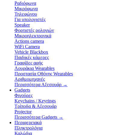
Ραδιόφωνα
Μικρόφωνα
Τηλεφώνου
Για υπολογιστές
Speaker
Φορτιστές ρολογιών
Μικροηλεκτρονικά
Actions camera
WiFi Camera
Vehicle Blackbox
Παιδικές κάμερες
Γραφίδες αφής
Λουράκια Wearables
Προστασία Οθόνης Wearables
Αριθμομηχανές
Περισσότερα Αξεσουάρ
→
Gadgets
Φιγούρες
Keychains / Keyrings
Τρίποδα & Αξεσουάρ
Projector
Περισσότερα Gadgets
→
Περιφερειακά
Πληκτρολόγια
Καλώδια