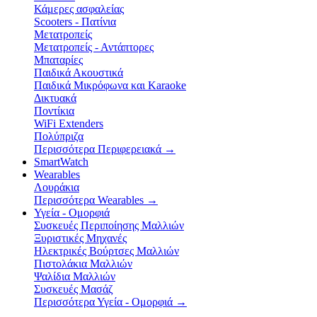
Κάμερες ασφαλείας
Scooters - Πατίνια
Μετατροπείς
Μετατροπείς - Αντάπτορες
Μπαταρίες
Παιδικά Ακουστικά
Παιδικά Μικρόφωνα και Karaoke
Δικτυακά
Ποντίκια
WiFi Extenders
Πολύπριζα
Περισσότερα Περιφερειακά
→
SmartWatch
Wearables
Λουράκια
Περισσότερα Wearables
→
Υγεία - Ομορφιά
Συσκευές Περιποίησης Μαλλιών
Ξυριστικές Μηχανές
Ηλεκτρικές Βούρτσες Μαλλιών
Πιστολάκια Μαλλιών
Ψαλίδια Μαλλιών
Συσκευές Μασάζ
Περισσότερα Υγεία - Ομορφιά
→