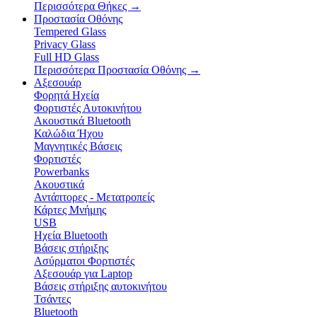
Περισσότερα Θήκες
→
Προστασία Οθόνης
Tempered Glass
Privacy Glass
Full HD Glass
Περισσότερα Προστασία Οθόνης
→
Αξεσουάρ
Φορητά Ηχεία
Φορτιστές Αυτοκινήτου
Ακουστικά Bluetooth
Καλώδια Ήχου
Μαγνητικές Βάσεις
Φορτιστές
Powerbanks
Ακουστικά
Αντάπτορες - Μετατροπείς
Κάρτες Μνήμης
USB
Ηχεία Bluetooth
Βάσεις στήριξης
Ασύρματοι Φορτιστές
Αξεσουάρ για Laptop
Βάσεις στήριξης αυτοκινήτου
Τσάντες
Bluetooth