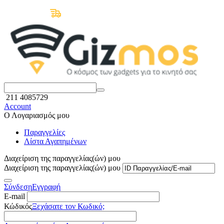
Δωρεάν Μεταφορικά άνω των 50€
211 4085729
Account
Ο Λογαριασμός μου
Παραγγελίες
Λίστα Αγαπημένων
Διαχείριση της παραγγελίας(ών) μου
Διαχείριση της παραγγελίας(ών) μου
Σύνδεση
Εγγραφή
E-mail
Κώδικός
Ξεχάσατε τον Κωδικό;