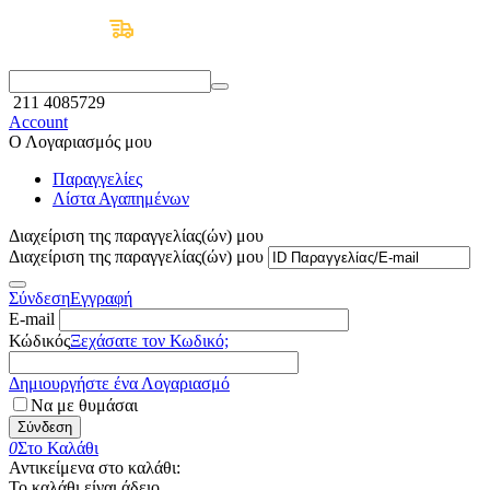
Δωρεάν Μεταφορικά άνω των 50€
211 4085729
Account
Ο Λογαριασμός μου
Παραγγελίες
Λίστα Αγαπημένων
Διαχείριση της παραγγελίας(ών) μου
Διαχείριση της παραγγελίας(ών) μου
Σύνδεση
Εγγραφή
E-mail
Κώδικός
Ξεχάσατε τον Κωδικό;
Δημιουργήστε ένα Λογαριασμό
Να με θυμάσαι
Σύνδεση
0
Στο Καλάθι
Αντικείμενα στο καλάθι:
Το καλάθι είναι άδειο