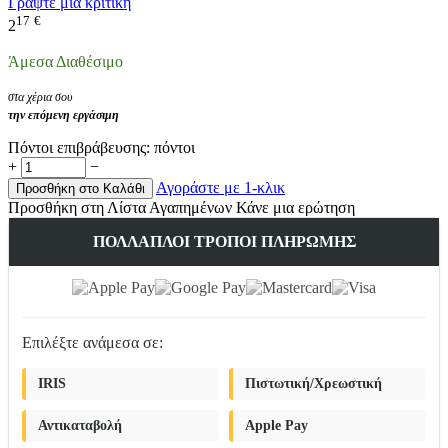
Γράψτε μια κριτική
17
€
2
Άμεσα Διαθέσιμο
στα χέρια σου
την επόμενη εργάσιμη
Πόντοι επιβράβευσης:
πόντοι
+
−
Αγοράστε με 1-κλικ
Προσθήκη στο Καλάθι
Προσθήκη στη Λίστα Αγαπημένων
Κάνε μια ερώτηση
ΠΟΛΛΑΠΛΟΊ ΤΡΌΠΟΙ ΠΛΗΡΩΜΉΣ
Επιλέξτε ανάμεσα σε:
IRIS
Πιστωτική/Χρεωστική
Αντικαταβολή
Apple Pay