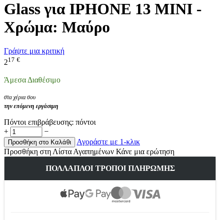
Glass για IPHONE 13 MINI -
Χρώμα: Μαύρο
Γράψτε μια κριτική
17
€
2
Άμεσα Διαθέσιμο
στα χέρια σου
την επόμενη εργάσιμη
Πόντοι επιβράβευσης:
πόντοι
+
−
Αγοράστε με 1-κλικ
Προσθήκη στο Καλάθι
Προσθήκη στη Λίστα Αγαπημένων
Κάνε μια ερώτηση
ΠΟΛΛΑΠΛΟΊ ΤΡΌΠΟΙ ΠΛΗΡΩΜΉΣ