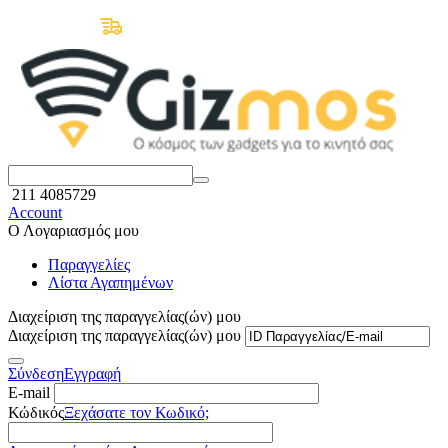
Δωρεάν Μεταφορικά άνω των 50€
211 4085729
Account
Ο Λογαριασμός μου
Παραγγελίες
Λίστα Αγαπημένων
Διαχείριση της παραγγελίας(ών) μου
Διαχείριση της παραγγελίας(ών) μου
Σύνδεση
Εγγραφή
E-mail
Κώδικός
Ξεχάσατε τον Κωδικό;