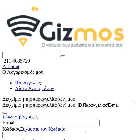
Δωρεάν Μεταφορικά άνω των 50€
211 4085729
Account
Ο Λογαριασμός μου
Παραγγελίες
Λίστα Αγαπημένων
Διαχείριση της παραγγελίας(ών) μου
Διαχείριση της παραγγελίας(ών) μου
Σύνδεση
Εγγραφή
E-mail
Κώδικός
Ξεχάσατε τον Κωδικό;