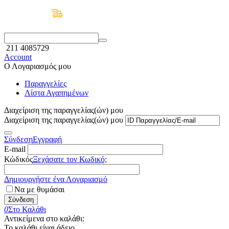
Δωρεάν Μεταφορικά άνω των 50€
211 4085729
Account
Ο Λογαριασμός μου
Παραγγελίες
Λίστα Αγαπημένων
Διαχείριση της παραγγελίας(ών) μου
Διαχείριση της παραγγελίας(ών) μου
Σύνδεση
Εγγραφή
E-mail
Κώδικός
Ξεχάσατε τον Κωδικό;
Δημιουργήστε ένα Λογαριασμό
Να με θυμάσαι
Σύνδεση
0
Στο Καλάθι
Αντικείμενα στο καλάθι:
Το καλάθι είναι άδειο