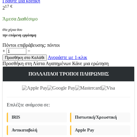
Γράψτε μια κριτική
17
€
2
Άμεσα Διαθέσιμο
στα χέρια σου
την επόμενη εργάσιμη
Πόντοι επιβράβευσης:
πόντοι
+
−
Αγοράστε με 1-κλικ
Προσθήκη στο Καλάθι
Προσθήκη στη Λίστα Αγαπημένων
Κάνε μια ερώτηση
ΠΟΛΛΑΠΛΟΊ ΤΡΌΠΟΙ ΠΛΗΡΩΜΉΣ
Επιλέξτε ανάμεσα σε:
IRIS
Πιστωτική/Χρεωστική
Αντικαταβολή
Apple Pay