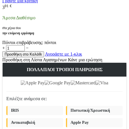
Γράψτε μια κριτική
91
€
3
Άμεσα Διαθέσιμο
στα χέρια σου
την επόμενη εργάσιμη
Πόντοι επιβράβευσης:
πόντοι
+
−
Αγοράστε με 1-κλικ
Προσθήκη στο Καλάθι
Προσθήκη στη Λίστα Αγαπημένων
Κάνε μια ερώτηση
ΠΟΛΛΑΠΛΟΊ ΤΡΌΠΟΙ ΠΛΗΡΩΜΉΣ
Επιλέξτε ανάμεσα σε:
IRIS
Πιστωτική/Χρεωστική
Αντικαταβολή
Apple Pay