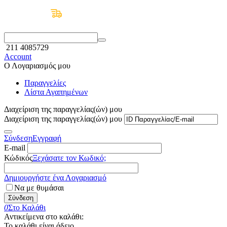
Δωρεάν Μεταφορικά άνω των 50€
211 4085729
Account
Ο Λογαριασμός μου
Παραγγελίες
Λίστα Αγαπημένων
Διαχείριση της παραγγελίας(ών) μου
Διαχείριση της παραγγελίας(ών) μου
Σύνδεση
Εγγραφή
E-mail
Κώδικός
Ξεχάσατε τον Κωδικό;
Δημιουργήστε ένα Λογαριασμό
Να με θυμάσαι
Σύνδεση
0
Στο Καλάθι
Αντικείμενα στο καλάθι:
Το καλάθι είναι άδειο