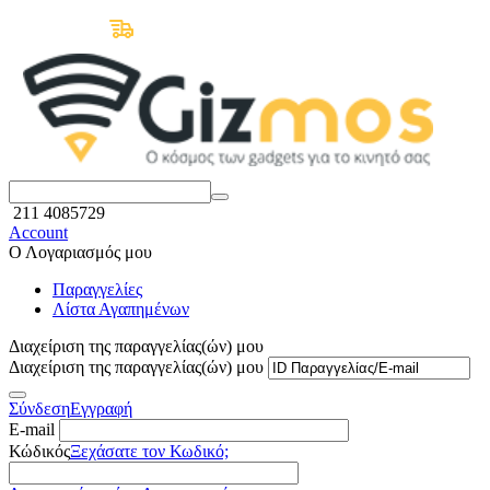
Δωρεάν Μεταφορικά άνω των 50€
211 4085729
Account
Ο Λογαριασμός μου
Παραγγελίες
Λίστα Αγαπημένων
Διαχείριση της παραγγελίας(ών) μου
Διαχείριση της παραγγελίας(ών) μου
Σύνδεση
Εγγραφή
E-mail
Κώδικός
Ξεχάσατε τον Κωδικό;