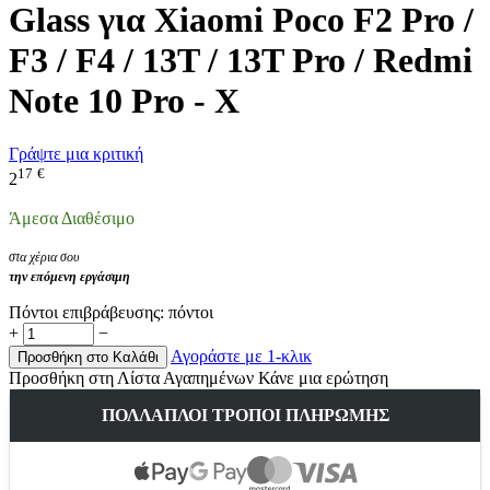
Glass για Xiaomi Poco F2 Pro /
F3 / F4 / 13T / 13T Pro / Redmi
Note 10 Pro - Χ
Γράψτε μια κριτική
17
€
2
Άμεσα Διαθέσιμο
στα χέρια σου
την επόμενη εργάσιμη
Πόντοι επιβράβευσης:
πόντοι
+
−
Αγοράστε με 1-κλικ
Προσθήκη στο Καλάθι
Προσθήκη στη Λίστα Αγαπημένων
Κάνε μια ερώτηση
ΠΟΛΛΑΠΛΟΊ ΤΡΌΠΟΙ ΠΛΗΡΩΜΉΣ