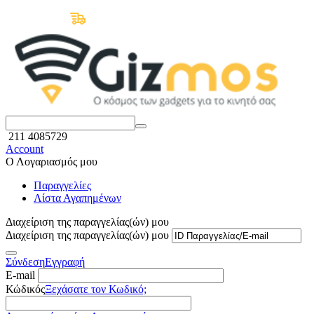
Δωρεάν Μεταφορικά άνω των 50€
211 4085729
Account
Ο Λογαριασμός μου
Παραγγελίες
Λίστα Αγαπημένων
Διαχείριση της παραγγελίας(ών) μου
Διαχείριση της παραγγελίας(ών) μου
Σύνδεση
Εγγραφή
E-mail
Κώδικός
Ξεχάσατε τον Κωδικό;