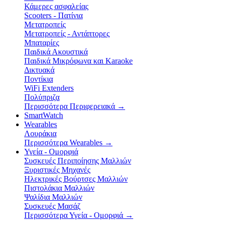
Κάμερες ασφαλείας
Scooters - Πατίνια
Μετατροπείς
Μετατροπείς - Αντάπτορες
Μπαταρίες
Παιδικά Ακουστικά
Παιδικά Μικρόφωνα και Karaoke
Δικτυακά
Ποντίκια
WiFi Extenders
Πολύπριζα
Περισσότερα Περιφερειακά
→
SmartWatch
Wearables
Λουράκια
Περισσότερα Wearables
→
Υγεία - Ομορφιά
Συσκευές Περιποίησης Μαλλιών
Ξυριστικές Μηχανές
Ηλεκτρικές Βούρτσες Μαλλιών
Πιστολάκια Μαλλιών
Ψαλίδια Μαλλιών
Συσκευές Μασάζ
Περισσότερα Υγεία - Ομορφιά
→