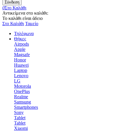
Σύνδεση
0
Στο Καλάθι
Αντικείμενα στο καλάθι:
Το καλάθι είναι άδειο
Στο Καλάθι
Ταμείο
Τηλέφωνα
Θήκες
Airpods
Apple
Magsafe
Honor
Huawei
Laptop
Lenovo
LG
Motorola
OnePlus
Realme
Samsung
Smartphones
Sony
Tablet
Tablet
Xiaomi