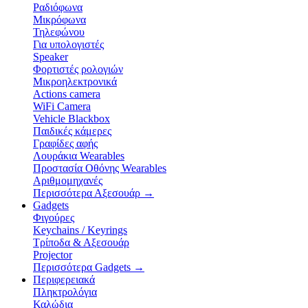
Ραδιόφωνα
Μικρόφωνα
Τηλεφώνου
Για υπολογιστές
Speaker
Φορτιστές ρολογιών
Μικροηλεκτρονικά
Actions camera
WiFi Camera
Vehicle Blackbox
Παιδικές κάμερες
Γραφίδες αφής
Λουράκια Wearables
Προστασία Οθόνης Wearables
Αριθμομηχανές
Περισσότερα Αξεσουάρ
→
Gadgets
Φιγούρες
Keychains / Keyrings
Τρίποδα & Αξεσουάρ
Projector
Περισσότερα Gadgets
→
Περιφερειακά
Πληκτρολόγια
Καλώδια