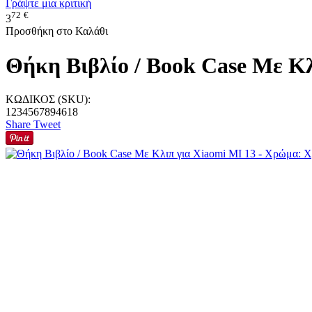
Γράψτε μια κριτική
72
€
3
Προσθήκη στο Καλάθι
Θήκη Βιβλίο / Book Case Με Κλ
ΚΩΔΙΚΟΣ (SKU):
1234567894618
Share
Tweet