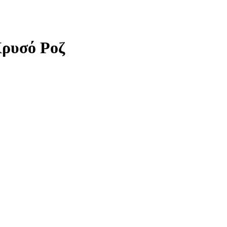
Χρυσό Ροζ