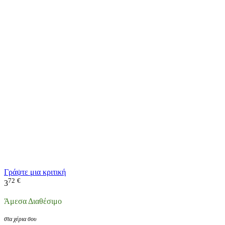
Γράψτε μια κριτική
72
€
3
Άμεσα Διαθέσιμο
στα χέρια σου