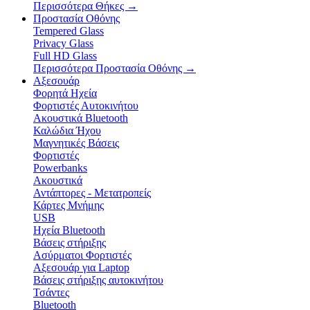
Περισσότερα Θήκες
→
Προστασία Οθόνης
Tempered Glass
Privacy Glass
Full HD Glass
Περισσότερα Προστασία Οθόνης
→
Αξεσουάρ
Φορητά Ηχεία
Φορτιστές Αυτοκινήτου
Ακουστικά Bluetooth
Καλώδια Ήχου
Μαγνητικές Βάσεις
Φορτιστές
Powerbanks
Ακουστικά
Αντάπτορες - Μετατροπείς
Κάρτες Μνήμης
USB
Ηχεία Bluetooth
Βάσεις στήριξης
Ασύρματοι Φορτιστές
Αξεσουάρ για Laptop
Βάσεις στήριξης αυτοκινήτου
Τσάντες
Bluetooth