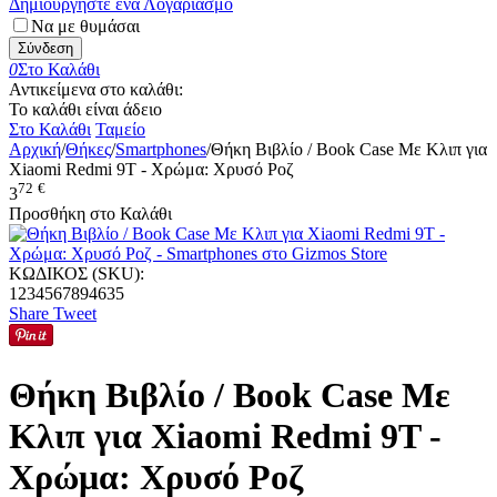
Δημιουργήστε ένα Λογαριασμό
Να με θυμάσαι
Σύνδεση
0
Στο Καλάθι
Αντικείμενα στο καλάθι:
Το καλάθι είναι άδειο
Στο Καλάθι
Ταμείο
Αρχική
/
Θήκες
/
Smartphones
/
Θήκη Βιβλίο / Book Case Με Κλιπ για
Xiaomi Redmi 9T - Χρώμα: Χρυσό Ροζ
72
€
3
Προσθήκη στο Καλάθι
ΚΩΔΙΚΟΣ (SKU):
1234567894635
Share
Tweet
Θήκη Βιβλίο / Book Case Με
Κλιπ για Xiaomi Redmi 9T -
Χρώμα: Χρυσό Ροζ