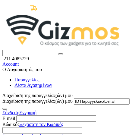
Δωρεάν Μεταφορικά άνω των 50€
211 4085729
Account
Ο Λογαριασμός μου
Παραγγελίες
Λίστα Αγαπημένων
Διαχείριση της παραγγελίας(ών) μου
Διαχείριση της παραγγελίας(ών) μου
Σύνδεση
Εγγραφή
E-mail
Κώδικός
Ξεχάσατε τον Κωδικό;