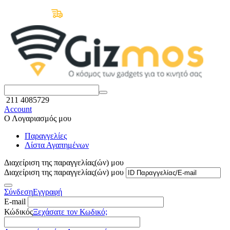
Δωρεάν Μεταφορικά άνω των 50€
211 4085729
Account
Ο Λογαριασμός μου
Παραγγελίες
Λίστα Αγαπημένων
Διαχείριση της παραγγελίας(ών) μου
Διαχείριση της παραγγελίας(ών) μου
Σύνδεση
Εγγραφή
E-mail
Κώδικός
Ξεχάσατε τον Κωδικό;