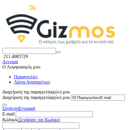
Δωρεάν Μεταφορικά άνω των 50€
211 4085729
Account
Ο Λογαριασμός μου
Παραγγελίες
Λίστα Αγαπημένων
Διαχείριση της παραγγελίας(ών) μου
Διαχείριση της παραγγελίας(ών) μου
Σύνδεση
Εγγραφή
E-mail
Κώδικός
Ξεχάσατε τον Κωδικό;