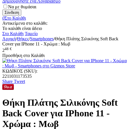
Δημιουργήστε ένα Λογαριασμό
Να με θυμάσαι
Σύνδεση
0
Στο Καλάθι
Αντικείμενα στο καλάθι:
Το καλάθι είναι άδειο
Στο Καλάθι
Ταμείο
Αρχική
/
Θήκες
/
Smartphones
/
Θήκη Πλάτης Σιλικόνης Soft Back
Cover για IPhone 11 - Χρώμα : Μωβ
48
€
2
Προσθήκη στο Καλάθι
ΚΩΔΙΚΟΣ (SKU):
2211031173535
Share
Tweet
Θήκη Πλάτης Σιλικόνης Soft
Back Cover για IPhone 11 -
Χρώμα : Μωβ