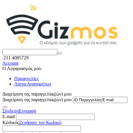
Δωρεάν Μεταφορικά άνω των 50€
211 4085729
Account
Ο Λογαριασμός μου
Παραγγελίες
Λίστα Αγαπημένων
Διαχείριση της παραγγελίας(ών) μου
Διαχείριση της παραγγελίας(ών) μου
Σύνδεση
Εγγραφή
E-mail
Κώδικός
Ξεχάσατε τον Κωδικό;