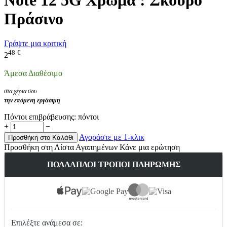
Πράσινο
Γράψτε μια κριτική
48
€
2
Άμεσα Διαθέσιμο
στα χέρια σου
την επόμενη εργάσιμη
Πόντοι επιβράβευσης:
πόντοι
+
−
Αγοράστε με 1-κλικ
Προσθήκη στο Καλάθι
Προσθήκη στη Λίστα Αγαπημένων
Κάνε μια ερώτηση
ΠΟΛΛΑΠΛΟΊ ΤΡΌΠΟΙ ΠΛΗΡΩΜΉΣ
Επιλέξτε ανάμεσα σε: