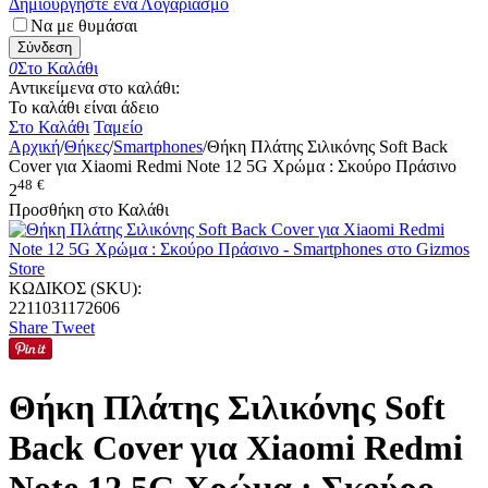
Δημιουργήστε ένα Λογαριασμό
Να με θυμάσαι
Σύνδεση
0
Στο Καλάθι
Αντικείμενα στο καλάθι:
Το καλάθι είναι άδειο
Στο Καλάθι
Ταμείο
Αρχική
/
Θήκες
/
Smartphones
/
Θήκη Πλάτης Σιλικόνης Soft Back
Cover για Xiaomi Redmi Note 12 5G Χρώμα : Σκούρο Πράσινο
48
€
2
Προσθήκη στο Καλάθι
ΚΩΔΙΚΟΣ (SKU):
2211031172606
Share
Tweet
Θήκη Πλάτης Σιλικόνης Soft
Back Cover για Xiaomi Redmi
Note 12 5G Χρώμα : Σκούρο