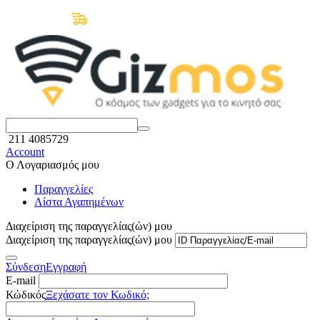
Δωρεάν Μεταφορικά άνω των 50€
211 4085729
Account
Ο Λογαριασμός μου
Παραγγελίες
Λίστα Αγαπημένων
Διαχείριση της παραγγελίας(ών) μου
Διαχείριση της παραγγελίας(ών) μου
Σύνδεση
Εγγραφή
E-mail
Κώδικός
Ξεχάσατε τον Κωδικό;