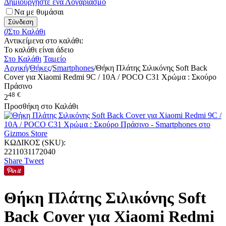
Δημιουργήστε ένα Λογαριασμό
Να με θυμάσαι
Σύνδεση
0
Στο Καλάθι
Αντικείμενα στο καλάθι:
Το καλάθι είναι άδειο
Στο Καλάθι
Ταμείο
Αρχική
/
Θήκες
/
Smartphones
/
Θήκη Πλάτης Σιλικόνης Soft Back
Cover για Xiaomi Redmi 9C / 10A / POCO C31 Χρώμα : Σκούρο
Πράσινο
48
€
2
Προσθήκη στο Καλάθι
ΚΩΔΙΚΟΣ (SKU):
2211031172040
Share
Tweet
Θήκη Πλάτης Σιλικόνης Soft
Back Cover για Xiaomi Redmi