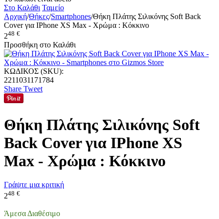
Στο Καλάθι
Ταμείο
Αρχική
/
Θήκες
/
Smartphones
/
Θήκη Πλάτης Σιλικόνης Soft Back
Cover για IPhone XS Max - Χρώμα : Κόκκινο
48
€
2
Προσθήκη στο Καλάθι
ΚΩΔΙΚΟΣ (SKU):
2211031171784
Share
Tweet
Θήκη Πλάτης Σιλικόνης Soft
Back Cover για IPhone XS
Max - Χρώμα : Κόκκινο
Γράψτε μια κριτική
48
€
2
Άμεσα Διαθέσιμο