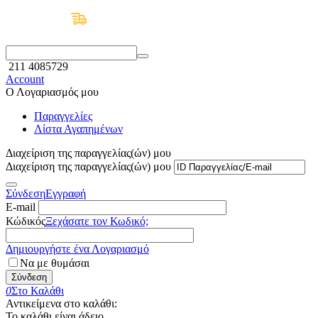
Δωρεάν Μεταφορικά άνω των 50€
211 4085729
Account
Ο Λογαριασμός μου
Παραγγελίες
Λίστα Αγαπημένων
Διαχείριση της παραγγελίας(ών) μου
Διαχείριση της παραγγελίας(ών) μου
Σύνδεση
Εγγραφή
E-mail
Κώδικός
Ξεχάσατε τον Κωδικό;
Δημιουργήστε ένα Λογαριασμό
Να με θυμάσαι
Σύνδεση
0
Στο Καλάθι
Αντικείμενα στο καλάθι:
Το καλάθι είναι άδειο