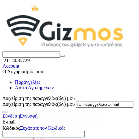
Δωρεάν Μεταφορικά άνω των 50€
211 4085729
Account
Ο Λογαριασμός μου
Παραγγελίες
Λίστα Αγαπημένων
Διαχείριση της παραγγελίας(ών) μου
Διαχείριση της παραγγελίας(ών) μου
Σύνδεση
Εγγραφή
E-mail
Κώδικός
Ξεχάσατε τον Κωδικό;