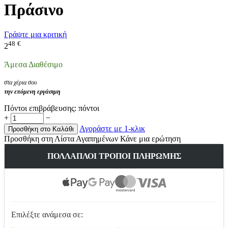
Πράσινο
Γράψτε μια κριτική
48
€
2
Άμεσα Διαθέσιμο
στα χέρια σου
την επόμενη εργάσιμη
Πόντοι επιβράβευσης:
πόντοι
+
−
Αγοράστε με 1-κλικ
Προσθήκη στο Καλάθι
Προσθήκη στη Λίστα Αγαπημένων
Κάνε μια ερώτηση
ΠΟΛΛΑΠΛΟΊ ΤΡΌΠΟΙ ΠΛΗΡΩΜΉΣ
Επιλέξτε ανάμεσα σε: