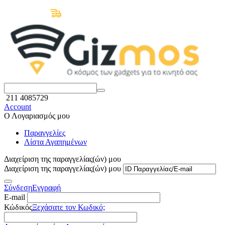
Δωρεάν Μεταφορικά άνω των 50€
211 4085729
Account
Ο Λογαριασμός μου
Παραγγελίες
Λίστα Αγαπημένων
Διαχείριση της παραγγελίας(ών) μου
Διαχείριση της παραγγελίας(ών) μου
Σύνδεση
Εγγραφή
E-mail
Κώδικός
Ξεχάσατε τον Κωδικό;