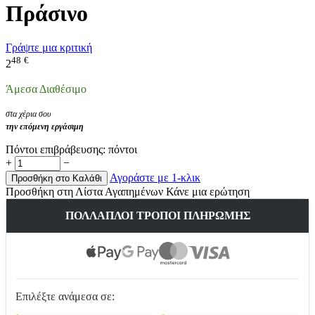
Πράσινο
Γράψτε μια κριτική
48
€
2
Άμεσα Διαθέσιμο
στα χέρια σου
την επόμενη εργάσιμη
Πόντοι επιβράβευσης:
πόντοι
+
−
Αγοράστε με 1-κλικ
Προσθήκη στο Καλάθι
Προσθήκη στη Λίστα Αγαπημένων
Κάνε μια ερώτηση
ΠΟΛΛΑΠΛΟΊ ΤΡΌΠΟΙ ΠΛΗΡΩΜΉΣ
Επιλέξτε ανάμεσα σε: