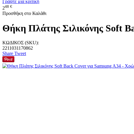
Γράψτε μια κριτική
48
€
2
Προσθήκη στο Καλάθι
Θήκη Πλάτης Σιλικόνης Soft B
ΚΩΔΙΚΟΣ (SKU):
2211031170862
Share
Tweet