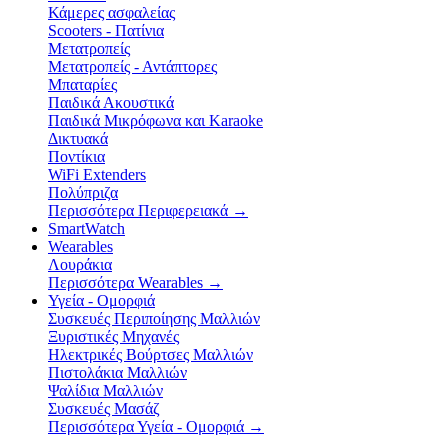
Κάμερες ασφαλείας
Scooters - Πατίνια
Μετατροπείς
Μετατροπείς - Αντάπτορες
Μπαταρίες
Παιδικά Ακουστικά
Παιδικά Μικρόφωνα και Karaoke
Δικτυακά
Ποντίκια
WiFi Extenders
Πολύπριζα
Περισσότερα Περιφερειακά
→
SmartWatch
Wearables
Λουράκια
Περισσότερα Wearables
→
Υγεία - Ομορφιά
Συσκευές Περιποίησης Μαλλιών
Ξυριστικές Μηχανές
Ηλεκτρικές Βούρτσες Μαλλιών
Πιστολάκια Μαλλιών
Ψαλίδια Μαλλιών
Συσκευές Μασάζ
Περισσότερα Υγεία - Ομορφιά
→