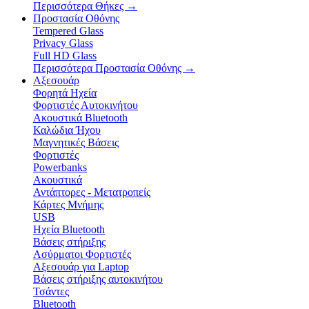
Περισσότερα Θήκες
→
Προστασία Οθόνης
Tempered Glass
Privacy Glass
Full HD Glass
Περισσότερα Προστασία Οθόνης
→
Αξεσουάρ
Φορητά Ηχεία
Φορτιστές Αυτοκινήτου
Ακουστικά Bluetooth
Καλώδια Ήχου
Μαγνητικές Βάσεις
Φορτιστές
Powerbanks
Ακουστικά
Αντάπτορες - Μετατροπείς
Κάρτες Μνήμης
USB
Ηχεία Bluetooth
Βάσεις στήριξης
Ασύρματοι Φορτιστές
Αξεσουάρ για Laptop
Βάσεις στήριξης αυτοκινήτου
Τσάντες
Bluetooth