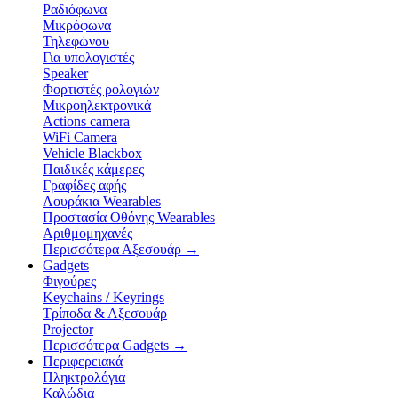
Ραδιόφωνα
Μικρόφωνα
Τηλεφώνου
Για υπολογιστές
Speaker
Φορτιστές ρολογιών
Μικροηλεκτρονικά
Actions camera
WiFi Camera
Vehicle Blackbox
Παιδικές κάμερες
Γραφίδες αφής
Λουράκια Wearables
Προστασία Οθόνης Wearables
Αριθμομηχανές
Περισσότερα Αξεσουάρ
→
Gadgets
Φιγούρες
Keychains / Keyrings
Τρίποδα & Αξεσουάρ
Projector
Περισσότερα Gadgets
→
Περιφερειακά
Πληκτρολόγια
Καλώδια