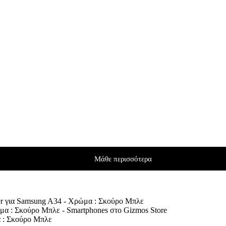
Μάθε περισσότερα
er για Samsung A34 - Χρώμα : Σκούρο Μπλε
α : Σκούρο Μπλε