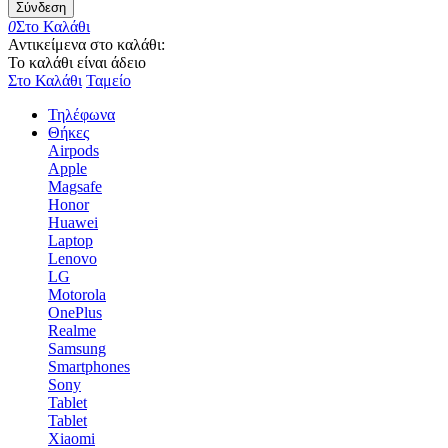
Σύνδεση
0
Στο Καλάθι
Αντικείμενα στο καλάθι:
Το καλάθι είναι άδειο
Στο Καλάθι
Ταμείο
Τηλέφωνα
Θήκες
Airpods
Apple
Magsafe
Honor
Huawei
Laptop
Lenovo
LG
Motorola
OnePlus
Realme
Samsung
Smartphones
Sony
Tablet
Tablet
Xiaomi