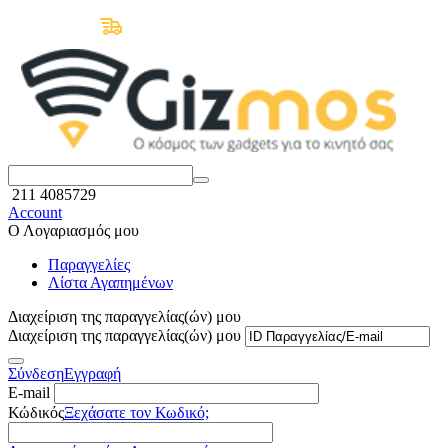
Δωρεάν Μεταφορικά άνω των 50€
211 4085729
Account
Ο Λογαριασμός μου
Παραγγελίες
Λίστα Αγαπημένων
Διαχείριση της παραγγελίας(ών) μου
Διαχείριση της παραγγελίας(ών) μου
Σύνδεση
Εγγραφή
E-mail
Κώδικός
Ξεχάσατε τον Κωδικό;