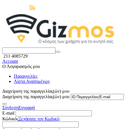
Δωρεάν Μεταφορικά άνω των 50€
211 4085729
Account
Ο Λογαριασμός μου
Παραγγελίες
Λίστα Αγαπημένων
Διαχείριση της παραγγελίας(ών) μου
Διαχείριση της παραγγελίας(ών) μου
Σύνδεση
Εγγραφή
E-mail
Κώδικός
Ξεχάσατε τον Κωδικό;