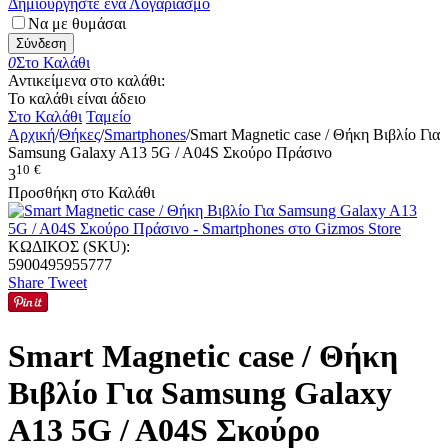
Δημιουργήστε ένα Λογαριασμό
Να με θυμάσαι
Σύνδεση
0
Στο Καλάθι
Αντικείμενα στο καλάθι:
Το καλάθι είναι άδειο
Στο Καλάθι
Ταμείο
Αρχική
/
Θήκες
/
Smartphones
/
Smart Magnetic case / Θήκη Βιβλίο Για
Samsung Galaxy A13 5G / A04S Σκούρο Πράσινο
10
€
3
Προσθήκη στο Καλάθι
ΚΩΔΙΚΟΣ (SKU):
5900495955777
Share
Tweet
Smart Magnetic case / Θήκη
Βιβλίο Για Samsung Galaxy
A13 5G / A04S Σκούρο