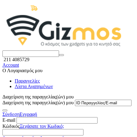
Δωρεάν Μεταφορικά άνω των 50€
211 4085729
Account
Ο Λογαριασμός μου
Παραγγελίες
Λίστα Αγαπημένων
Διαχείριση της παραγγελίας(ών) μου
Διαχείριση της παραγγελίας(ών) μου
Σύνδεση
Εγγραφή
E-mail
Κώδικός
Ξεχάσατε τον Κωδικό;