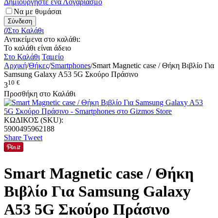
Δημιουργήστε ένα Λογαριασμό
Να με θυμάσαι
Σύνδεση
0
Στο Καλάθι
Αντικείμενα στο καλάθι:
Το καλάθι είναι άδειο
Στο Καλάθι
Ταμείο
Αρχική
/
Θήκες
/
Smartphones
/
Smart Magnetic case / Θήκη Βιβλίο Για
Samsung Galaxy A53 5G Σκούρο Πράσινο
10
€
3
Προσθήκη στο Καλάθι
ΚΩΔΙΚΟΣ (SKU):
5900495962188
Share
Tweet
Smart Magnetic case / Θήκη
Βιβλίο Για Samsung Galaxy
A53 5G Σκούρο Πράσινο