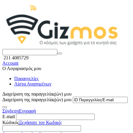
Δωρεάν Μεταφορικά άνω των 50€
211 4085729
Account
Ο Λογαριασμός μου
Παραγγελίες
Λίστα Αγαπημένων
Διαχείριση της παραγγελίας(ών) μου
Διαχείριση της παραγγελίας(ών) μου
Σύνδεση
Εγγραφή
E-mail
Κώδικός
Ξεχάσατε τον Κωδικό;