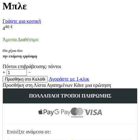
Μπλε
Γράψτε μια κριτική
46
€
4
Άμεσα Διαθέσιμο
στα χέρια σου
την επόμενη εργάσιμη
Πόντοι επιβράβευσης:
πόντοι
+
−
Αγοράστε με 1-κλικ
Προσθήκη στο Καλάθι
Προσθήκη στη Λίστα Αγαπημένων
Κάνε μια ερώτηση
ΠΟΛΛΑΠΛΟΊ ΤΡΌΠΟΙ ΠΛΗΡΩΜΉΣ
Επιλέξτε ανάμεσα σε: