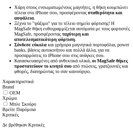
Χάρη στους ενσωματωμένους μαγνήτες, η θήκη κουμπώνει
τέλεια στο iPhone σου, προσφέροντας
σταθερότητα και
ασφάλεια
.
Ξέχνα το "ψάξιμο" για το τέλειο σημείο φόρτισης! Η
MagSafe θήκη ευθυγραμμίζεται αυτόματα με τους φορτιστές
MagSafe, προσφέροντας
ταχύτερη και
αποτελεσματικότερη φόρτιση
.
Σύνδεσε εύκολα
και γρήγορα μαγνητικά πορτοφόλια, power
banks, βάσεις αυτοκινήτου και πολλά άλλα, για να
προσαρμόσεις το iPhone σου στις ανάγκες σου.
Κατασκευασμένες από ανθεκτικά υλικά,
οι MagSafe θήκες
προστατεύουν το κινητό σου
από πτώσεις, γρατζουνιές και
φθορές, διατηρώντας το σαν καινούργιο.
Χαρακτηριστικά
Brand
OEM
Χρώμα
Μπλε Σκούρο
Βρείτε Παρόμοια
Κριτικές
Δε βρέθηκαν Κριτικές