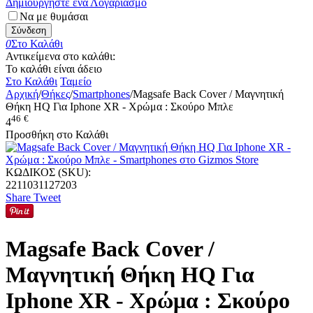
Δημιουργήστε ένα Λογαριασμό
Να με θυμάσαι
Σύνδεση
0
Στο Καλάθι
Αντικείμενα στο καλάθι:
Το καλάθι είναι άδειο
Στο Καλάθι
Ταμείο
Αρχική
/
Θήκες
/
Smartphones
/
Magsafe Back Cover / Μαγνητική
Θήκη HQ Για Iphone XR - Χρώμα : Σκούρο Μπλε
46
€
4
Προσθήκη στο Καλάθι
ΚΩΔΙΚΟΣ (SKU):
2211031127203
Share
Tweet
Magsafe Back Cover /
Μαγνητική Θήκη HQ Για
Iphone XR - Χρώμα : Σκούρο