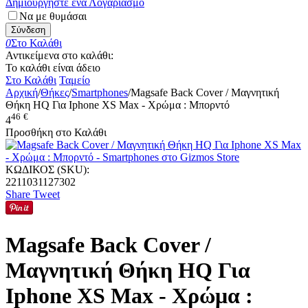
Δημιουργήστε ένα Λογαριασμό
Να με θυμάσαι
Σύνδεση
0
Στο Καλάθι
Αντικείμενα στο καλάθι:
Το καλάθι είναι άδειο
Στο Καλάθι
Ταμείο
Αρχική
/
Θήκες
/
Smartphones
/
Magsafe Back Cover / Μαγνητική
Θήκη HQ Για Iphone XS Max - Χρώμα : Μπορντό
46
€
4
Προσθήκη στο Καλάθι
ΚΩΔΙΚΟΣ (SKU):
2211031127302
Share
Tweet
Magsafe Back Cover /
Μαγνητική Θήκη HQ Για
Iphone XS Max - Χρώμα :