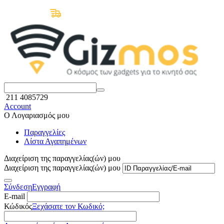
Δωρεάν Μεταφορικά άνω των 50€
211 4085729
Account
Ο Λογαριασμός μου
Παραγγελίες
Λίστα Αγαπημένων
Διαχείριση της παραγγελίας(ών) μου
Διαχείριση της παραγγελίας(ών) μου
Σύνδεση
Εγγραφή
E-mail
Κώδικός
Ξεχάσατε τον Κωδικό;