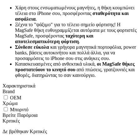
Χάρη στους ενσωματωμένους μαγνήτες, η θήκη κουμπώνει
τέλεια στο iPhone σου, προσφέροντας
σταθερότητα και
ασφάλεια
.
Ξέχνα το "ψάξιμο" για το τέλειο σημείο φόρτισης! Η
MagSafe θήκη ευθυγραμμίζεται αυτόματα με τους φορτιστές
MagSafe, προσφέροντας
ταχύτερη και
αποτελεσματικότερη φόρτιση
.
Σύνδεσε εύκολα
και γρήγορα μαγνητικά πορτοφόλια, power
banks, βάσεις αυτοκινήτου και πολλά άλλα, για να
προσαρμόσεις το iPhone σου στις ανάγκες σου.
Κατασκευασμένες από ανθεκτικά υλικά,
οι MagSafe θήκες
προστατεύουν το κινητό σου
από πτώσεις, γρατζουνιές και
φθορές, διατηρώντας το σαν καινούργιο.
Χαρακτηριστικά
Brand
OEM
Χρώμα
Μπορντό
Βρείτε Παρόμοια
Κριτικές
Δε βρέθηκαν Κριτικές