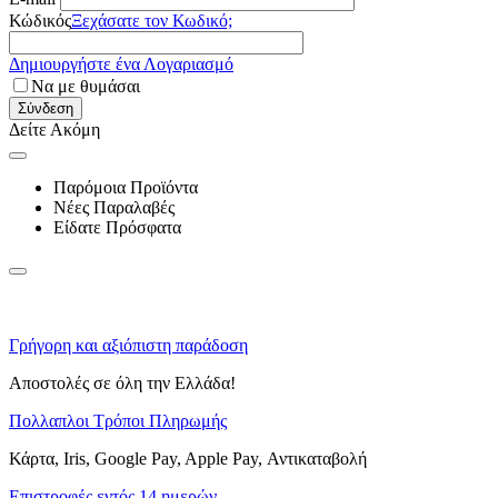
Κώδικός
Ξεχάσατε τον Κωδικό;
Δημιουργήστε ένα Λογαριασμό
Να με θυμάσαι
Σύνδεση
Δείτε Ακόμη
Παρόμοια Προϊόντα
Νέες Παραλαβές
Είδατε Πρόσφατα
Γρήγορη και αξιόπιστη παράδοση
Αποστολές σε όλη την Ελλάδα!
Πολλαπλοι Τρόποι Πληρωμής
Κάρτα, Iris, Google Pay, Apple Pay, Αντικαταβολή
Επιστροφές εντός 14 ημερών