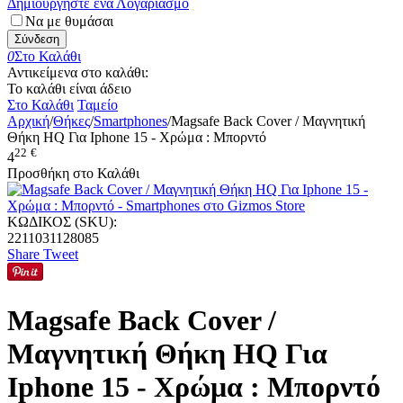
Δημιουργήστε ένα Λογαριασμό
Να με θυμάσαι
Σύνδεση
0
Στο Καλάθι
Αντικείμενα στο καλάθι:
Το καλάθι είναι άδειο
Στο Καλάθι
Ταμείο
Αρχική
/
Θήκες
/
Smartphones
/
Magsafe Back Cover / Μαγνητική
Θήκη HQ Για Iphone 15 - Χρώμα : Μπορντό
22
€
4
Προσθήκη στο Καλάθι
ΚΩΔΙΚΟΣ (SKU):
2211031128085
Share
Tweet
Magsafe Back Cover /
Μαγνητική Θήκη HQ Για
Iphone 15 - Χρώμα : Μπορντό