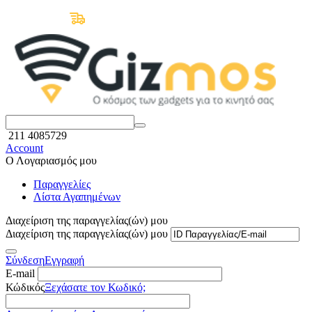
Δωρεάν Μεταφορικά άνω των 50€
211 4085729
Account
Ο Λογαριασμός μου
Παραγγελίες
Λίστα Αγαπημένων
Διαχείριση της παραγγελίας(ών) μου
Διαχείριση της παραγγελίας(ών) μου
Σύνδεση
Εγγραφή
E-mail
Κώδικός
Ξεχάσατε τον Κωδικό;