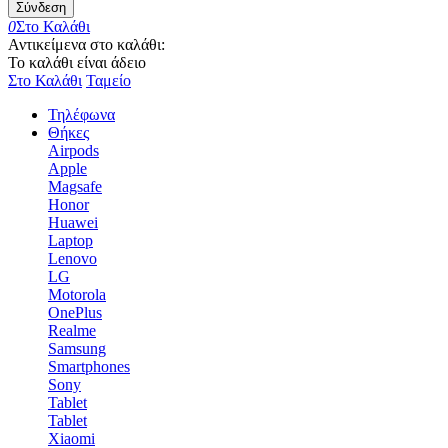
Σύνδεση
0
Στο Καλάθι
Αντικείμενα στο καλάθι:
Το καλάθι είναι άδειο
Στο Καλάθι
Ταμείο
Τηλέφωνα
Θήκες
Airpods
Apple
Magsafe
Honor
Huawei
Laptop
Lenovo
LG
Motorola
OnePlus
Realme
Samsung
Smartphones
Sony
Tablet
Tablet
Xiaomi