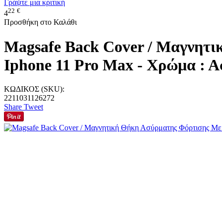
Γράψτε μια κριτική
22
€
4
Προσθήκη στο Καλάθι
Magsafe Back Cover / Μαγνητ
Iphone 11 Pro Max - Χρώμα : Α
ΚΩΔΙΚΟΣ (SKU):
2211031126272
Share
Tweet