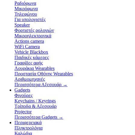
Ραδιόφωνα
Μικρόφωνα
Τηλεφώνου
Για υπολογιστές
Speaker
Φορτιστές ρολογιών
Μικροηλεκτρονικά
Actions camera
WiFi Camera
Vehicle Blackbox
Παιδικές κάμερες
Γραφίδες αφής
Λουράκια Wearables
Προστασία Οθόνης Wearables
Αριθμομηχανές
Περισσότερα Αξεσουάρ
→
Gadgets
Φιγούρες
Keychains / Keyrings
Τρίποδα & Αξεσουάρ
Projector
Περισσότερα Gadgets
→
Περιφερειακά
Πληκτρολόγια
Καλώδια