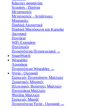
Κάμερες ασφαλείας
Scooters - Πατίνια
Μετατροπείς
Μετατροπείς - Αντάπτορες
Μπαταρίες
Παιδικά Ακουστικά
Παιδικά Μικρόφωνα και Karaoke
Δικτυακά
Ποντίκια
WiFi Extenders
Πολύπριζα
Περισσότερα Περιφερειακά
→
SmartWatch
Wearables
Λουράκια
Περισσότερα Wearables
→
Υγεία - Ομορφιά
Συσκευές Περιποίησης Μαλλιών
Ξυριστικές Μηχανές
Ηλεκτρικές Βούρτσες Μαλλιών
Πιστολάκια Μαλλιών
Ψαλίδια Μαλλιών
Συσκευές Μασάζ
Περισσότερα Υγεία - Ομορφιά
→