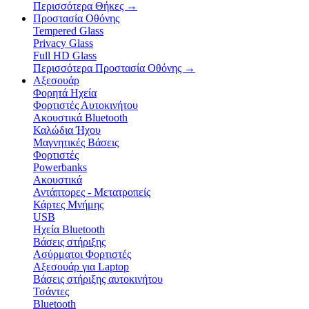
Περισσότερα Θήκες
→
Προστασία Οθόνης
Tempered Glass
Privacy Glass
Full HD Glass
Περισσότερα Προστασία Οθόνης
→
Αξεσουάρ
Φορητά Ηχεία
Φορτιστές Αυτοκινήτου
Ακουστικά Bluetooth
Καλώδια Ήχου
Μαγνητικές Βάσεις
Φορτιστές
Powerbanks
Ακουστικά
Αντάπτορες - Μετατροπείς
Κάρτες Μνήμης
USB
Ηχεία Bluetooth
Βάσεις στήριξης
Ασύρματοι Φορτιστές
Αξεσουάρ για Laptop
Βάσεις στήριξης αυτοκινήτου
Τσάντες
Bluetooth