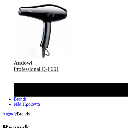
Andowl
Professional Q-F661
Brands
Νέα Προϊόντα
Αρχική
/
Brands
Brands