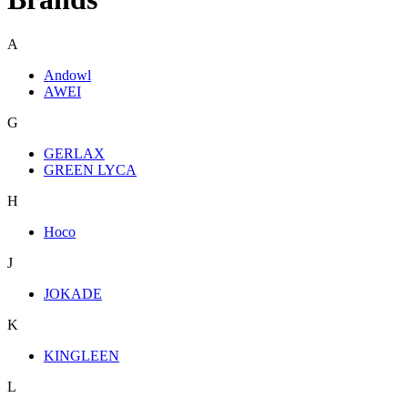
A
Andowl
AWEI
G
GERLAX
GREEN LYCA
H
Hoco
J
JOKADE
K
KINGLEEN
L