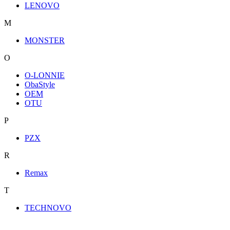
LENOVO
M
MONSTER
O
O-LONNIE
ObaStyle
OEM
OTU
P
PZX
R
Remax
T
TECHNOVO