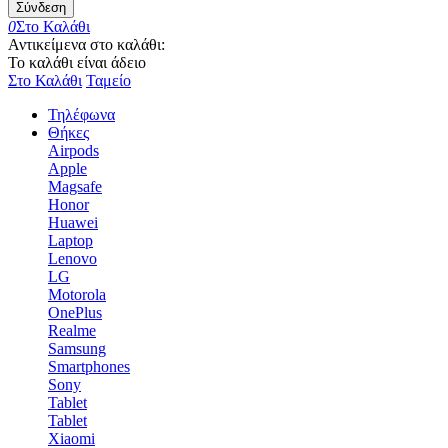
Σύνδεση
0
Στο Καλάθι
Αντικείμενα στο καλάθι:
Το καλάθι είναι άδειο
Στο Καλάθι
Ταμείο
Τηλέφωνα
Θήκες
Airpods
Apple
Magsafe
Honor
Huawei
Laptop
Lenovo
LG
Motorola
OnePlus
Realme
Samsung
Smartphones
Sony
Tablet
Tablet
Xiaomi