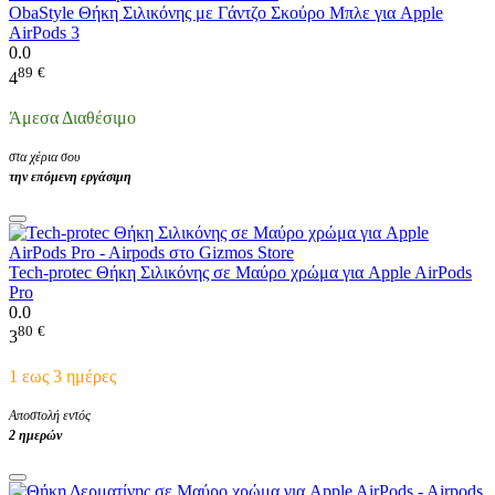
ObaStyle Θήκη Σιλικόνης με Γάντζο Σκούρο Μπλε για Apple
AirPods 3
0.0
89
€
4
Άμεσα Διαθέσιμο
στα χέρια σου
την επόμενη εργάσιμη
Tech-protec Θήκη Σιλικόνης σε Μαύρο χρώμα για Apple AirPods
Pro
0.0
80
€
3
1 εως 3 ημέρες
Αποστολή εντός
2 ημερών