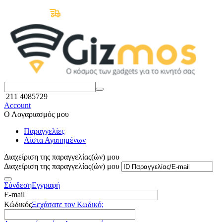
Δωρεάν Μεταφορικά άνω των 50€
211 4085729
Account
Ο Λογαριασμός μου
Παραγγελίες
Λίστα Αγαπημένων
Διαχείριση της παραγγελίας(ών) μου
Διαχείριση της παραγγελίας(ών) μου
Σύνδεση
Εγγραφή
E-mail
Κώδικός
Ξεχάσατε τον Κωδικό;