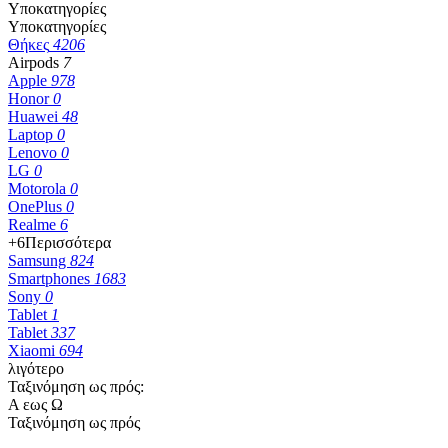
Υποκατηγορίες
Υποκατηγορίες
Θήκες
4206
Airpods
7
Apple
978
Honor
0
Huawei
48
Laptop
0
Lenovo
0
LG
0
Motorola
0
OnePlus
0
Realme
6
+6
Περισσότερα
Samsung
824
Smartphones
1683
Sony
0
Tablet
1
Tablet
337
Xiaomi
694
λιγότερο
Ταξινόμηση ως πρός:
Α εως Ω
Ταξινόμηση ως πρός