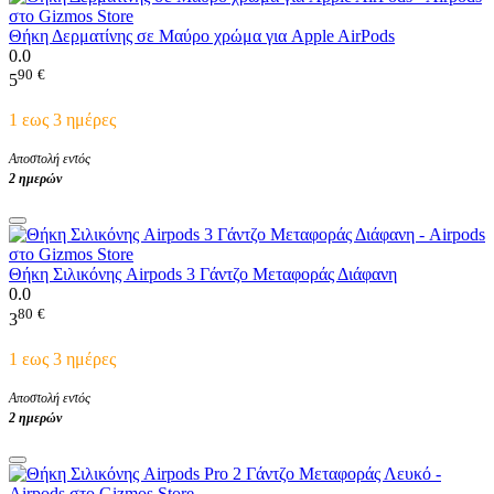
Θήκη Δερματίνης σε Μαύρο χρώμα για Apple AirPods
0.0
90
€
5
1 εως 3 ημέρες
Αποστολή εντός
2 ημερών
Θήκη Σιλικόνης Airpods 3 Γάντζο Μεταφοράς Διάφανη
0.0
80
€
3
1 εως 3 ημέρες
Αποστολή εντός
2 ημερών