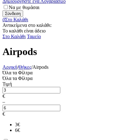
Δημιουργήστε ένα Λογαριασμό
Να με θυμάσαι
Σύνδεση
0
Στο Καλάθι
Αντικείμενα στο καλάθι:
Το καλάθι είναι άδειο
Στο Καλάθι
Ταμείο
Airpods
Αρχική
/
Θήκες
/
Airpods
Όλα τα Φίλτρα
Όλα τα Φίλτρα
Τιμή
€
–
€
3
€
6
€