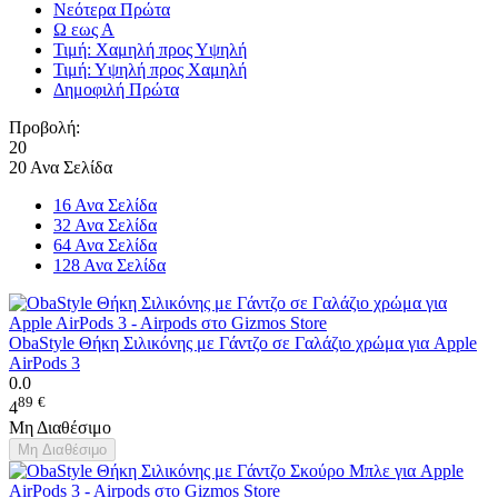
Νεότερα Πρώτα
Ω εως Α
Τιμή: Χαμηλή προς Υψηλή
Τιμή: Υψηλή προς Χαμηλή
Δημοφιλή Πρώτα
Προβολή:
20
20 Ανα Σελίδα
16 Ανα Σελίδα
32 Ανα Σελίδα
64 Ανα Σελίδα
128 Ανα Σελίδα
ObaStyle Θήκη Σιλικόνης με Γάντζο σε Γαλάζιο χρώμα για Apple
AirPods 3
0.0
89
€
4
Μη Διαθέσιμο
Μη Διαθέσιμο