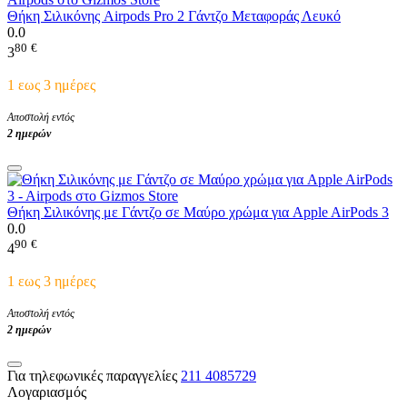
Θήκη Σιλικόνης Airpods Pro 2 Γάντζο Μεταφοράς Λευκό
0.0
80
€
3
1 εως 3 ημέρες
Αποστολή εντός
2 ημερών
Θήκη Σιλικόνης με Γάντζο σε Μαύρο χρώμα για Apple AirPods 3
0.0
90
€
4
1 εως 3 ημέρες
Αποστολή εντός
2 ημερών
Για τηλεφωνικές παραγγελίες
211 4085729
Λογαριασμός