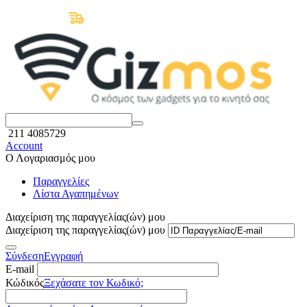
Δωρεάν Μεταφορικά άνω των 50€
211 4085729
Account
Ο Λογαριασμός μου
Παραγγελίες
Λίστα Αγαπημένων
Διαχείριση της παραγγελίας(ών) μου
Διαχείριση της παραγγελίας(ών) μου
Σύνδεση
Εγγραφή
E-mail
Κώδικός
Ξεχάσατε τον Κωδικό;