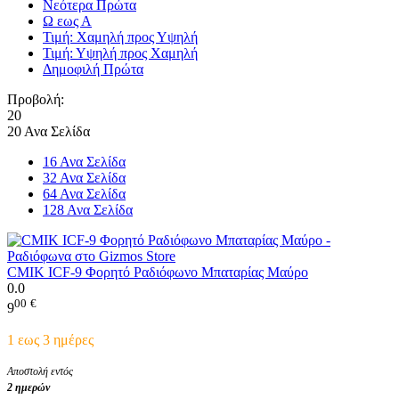
Νεότερα Πρώτα
Ω εως Α
Τιμή: Χαμηλή προς Υψηλή
Τιμή: Υψηλή προς Χαμηλή
Δημοφιλή Πρώτα
Προβολή:
20
20 Ανα Σελίδα
16 Ανα Σελίδα
32 Ανα Σελίδα
64 Ανα Σελίδα
128 Ανα Σελίδα
CMIK ICF-9 Φορητό Ραδιόφωνο Μπαταρίας Μαύρο
0.0
00
€
9
1 εως 3 ημέρες
Αποστολή εντός
2 ημερών