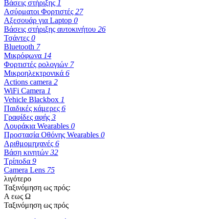
Βάσεις στήριξης
1
Ασύρματοι Φορτιστές
27
Αξεσουάρ για Laptop
0
Βάσεις στήριξης αυτοκινήτου
26
Τσάντες
0
Bluetooth
7
Μικρόφωνα
14
Φορτιστές ρολογιών
7
Μικροηλεκτρονικά
6
Actions camera
2
WiFi Camera
1
Vehicle Blackbox
1
Παιδικές κάμερες
6
Γραφίδες αφής
3
Λουράκια Wearables
0
Προστασία Οθόνης Wearables
0
Αριθμομηχανές
6
Βάση κινητών
32
Τρίποδα
9
Camera Lens
75
λιγότερο
Ταξινόμηση ως πρός:
Α εως Ω
Ταξινόμηση ως πρός