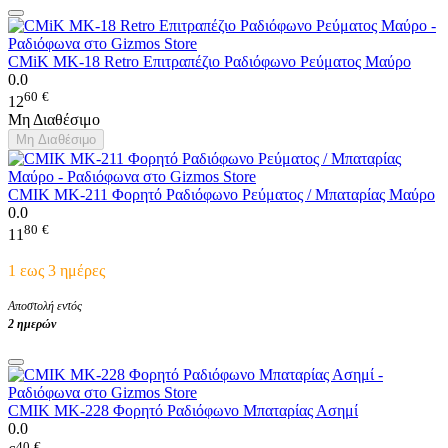
CMiK MK-18 Retro Επιτραπέζιο Ραδιόφωνο Ρεύματος Μαύρο
0.0
60
€
12
Μη Διαθέσιμο
Μη Διαθέσιμο
CMIK MK-211 Φορητό Ραδιόφωνο Ρεύματος / Μπαταρίας Μαύρο
0.0
80
€
11
1 εως 3 ημέρες
Αποστολή εντός
2 ημερών
CMIK MK-228 Φορητό Ραδιόφωνο Μπαταρίας Ασημί
0.0
40
€