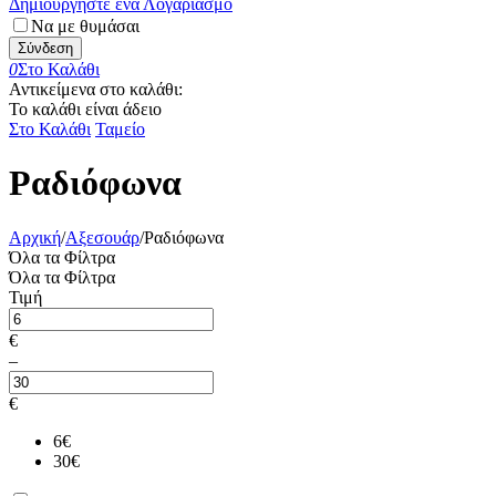
Δημιουργήστε ένα Λογαριασμό
Να με θυμάσαι
Σύνδεση
0
Στο Καλάθι
Αντικείμενα στο καλάθι:
Το καλάθι είναι άδειο
Στο Καλάθι
Ταμείο
Ραδιόφωνα
Αρχική
/
Αξεσουάρ
/
Ραδιόφωνα
Όλα τα Φίλτρα
Όλα τα Φίλτρα
Τιμή
€
–
€
6
€
30
€