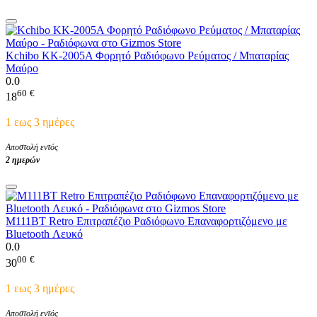
Kchibo KK-2005A Φορητό Ραδιόφωνο Ρεύματος / Μπαταρίας
Μαύρο
0.0
60
€
18
1 εως 3 ημέρες
Αποστολή εντός
2 ημερών
M111BT Retro Επιτραπέζιο Ραδιόφωνο Επαναφορτιζόμενο με
Bluetooth Λευκό
0.0
00
€
30
1 εως 3 ημέρες
Αποστολή εντός