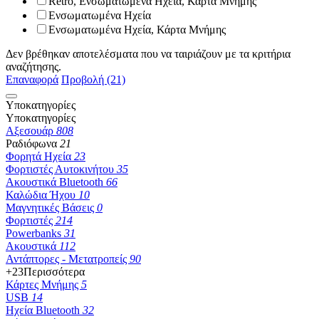
Retro, Ενσωματωμένα Ηχεία, Κάρτα Μνήμης
Ενσωματωμένα Ηχεία
Ενσωματωμένα Ηχεία, Κάρτα Μνήμης
Δεν βρέθηκαν αποτελέσματα που να ταιριάζουν με τα κριτήρια
αναζήτησης.
Επαναφορά
Προβολή (21)
Υποκατηγορίες
Υποκατηγορίες
Αξεσουάρ
808
Ραδιόφωνα
21
Φορητά Ηχεία
23
Φορτιστές Αυτοκινήτου
35
Ακουστικά Bluetooth
66
Καλώδια Ήχου
10
Μαγνητικές Βάσεις
0
Φορτιστές
214
Powerbanks
31
Ακουστικά
112
Αντάπτορες - Μετατροπείς
90
+23
Περισσότερα
Κάρτες Μνήμης
5
USB
14
Ηχεία Bluetooth
32