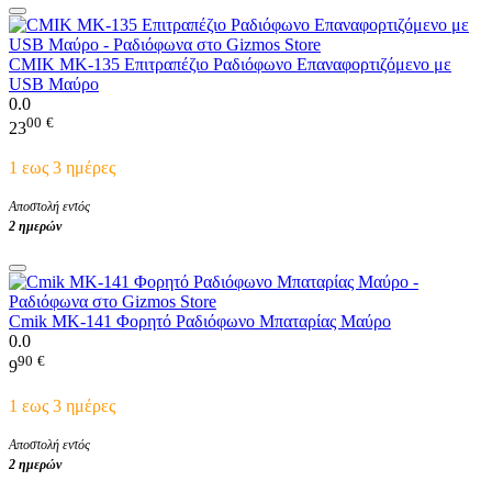
CMIK MK-135 Επιτραπέζιο Ραδιόφωνο Επαναφορτιζόμενο με
USB Μαύρο
0.0
00
€
23
1 εως 3 ημέρες
Αποστολή εντός
2 ημερών
Cmik MK-141 Φορητό Ραδιόφωνο Μπαταρίας Μαύρο
0.0
90
€
9
1 εως 3 ημέρες
Αποστολή εντός
2 ημερών