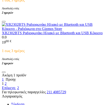
1 εως 3 ημέρες
Αποστολή εντός
2 ημερών
XB2302BTS Ραδιοφωνάκι Ηλιακό με Bluetooth και USB Κόκκινο
0.0
00
€
19
1 εως 3 ημέρες
Αποστολή εντός
2 ημερών
Ακόμη 1 προϊόν
1
Προηγ
1
2
Επόμενο
2
Για τηλεφωνικές παραγγελίες
211 4085729
Λογαριασμός
Σύνδεση