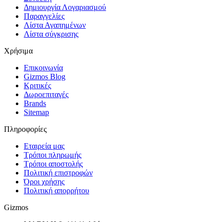
Δημιουργία Λογαριασμού
Παραγγελίες
Λίστα Αγαπημένων
Λίστα σύγκρισης
Χρήσιμα
Επικοινωνία
Gizmos Blog
Κριτικές
Δωροεπιταγές
Brands
Sitemap
Πληροφορίες
Εταιρεία μας
Τρόποι πληρωμής
Τρόποι αποστολής
Πολιτική επιστροφών
Όροι χρήσης
Πολιτική απορρήτου
Gizmos