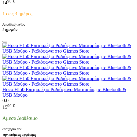
90
€
14
1 εως 3 ημέρες
Αποστολή εντός
2 ημερών
Hoco HI50 Επιτραπέζιο Ραδιόφωνο Μπαταρίας με Bluetooth &
USB Μαύρο
0.0
90
€
15
Άμεσα Διαθέσιμο
στα χέρια σου
την επόμενη εργάσιμη