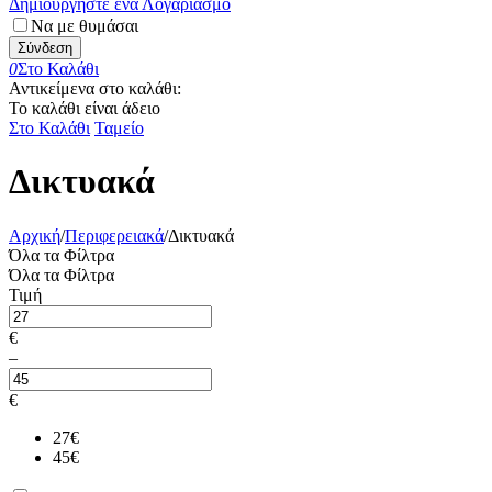
Δημιουργήστε ένα Λογαριασμό
Να με θυμάσαι
Σύνδεση
0
Στο Καλάθι
Αντικείμενα στο καλάθι:
Το καλάθι είναι άδειο
Στο Καλάθι
Ταμείο
Δικτυακά
Αρχική
/
Περιφερειακά
/
Δικτυακά
Όλα τα Φίλτρα
Όλα τα Φίλτρα
Τιμή
€
–
€
27
€
45
€