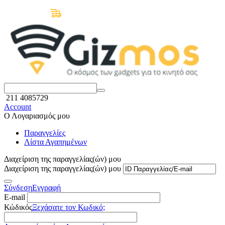
Δωρεάν Μεταφορικά άνω των 50€
211 4085729
Account
Ο Λογαριασμός μου
Παραγγελίες
Λίστα Αγαπημένων
Διαχείριση της παραγγελίας(ών) μου
Διαχείριση της παραγγελίας(ών) μου
Σύνδεση
Εγγραφή
E-mail
Κώδικός
Ξεχάσατε τον Κωδικό;