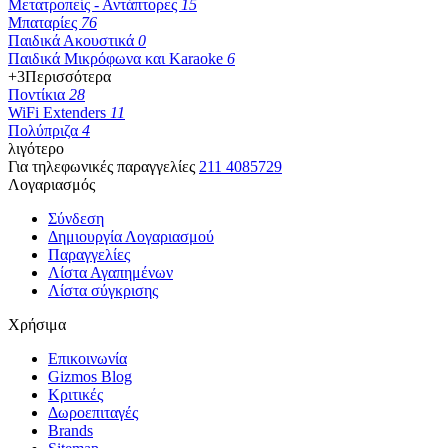
Μετατροπείς - Αντάπτορες
15
Μπαταρίες
76
Παιδικά Ακουστικά
0
Παιδικά Μικρόφωνα και Karaoke
6
+3
Περισσότερα
Ποντίκια
28
WiFi Extenders
11
Πολύπριζα
4
λιγότερο
Για τηλεφωνικές παραγγελίες
211 4085729
Λογαριασμός
Σύνδεση
Δημιουργία Λογαριασμού
Παραγγελίες
Λίστα Αγαπημένων
Λίστα σύγκρισης
Χρήσιμα
Επικοινωνία
Gizmos Blog
Κριτικές
Δωροεπιταγές
Brands