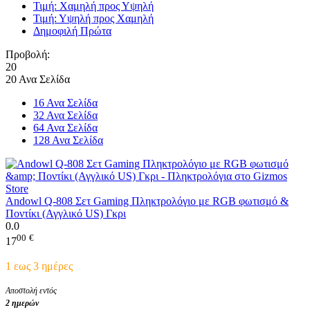
Τιμή: Χαμηλή προς Υψηλή
Τιμή: Υψηλή προς Χαμηλή
Δημοφιλή Πρώτα
Προβολή:
20
20 Ανα Σελίδα
16 Ανα Σελίδα
32 Ανα Σελίδα
64 Ανα Σελίδα
128 Ανα Σελίδα
Andowl Q-808 Σετ Gaming Πληκτρολόγιο με RGB φωτισμό &
Ποντίκι (Αγγλικό US) Γκρι
0.0
00
€
17
1 εως 3 ημέρες
Αποστολή εντός
2 ημερών