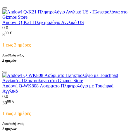
Andowl Q-K21 Πληκτρολόγιο Αγγλικό US
0.0
00
€
8
1 εως 3 ημέρες
Αποστολή εντός
2 ημερών
Andowl Q-WK808 Ασύρματο Πληκτρολόγιο με Touchpad
Αγγλικό
0.0
00
€
30
1 εως 3 ημέρες
Αποστολή εντός
2 ημερών