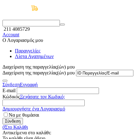
Δωρεάν Μεταφορικά άνω των 50€
211 4085729
Account
Ο Λογαριασμός μου
Παραγγελίες
Λίστα Αγαπημένων
Διαχείριση της παραγγελίας(ών) μου
Διαχείριση της παραγγελίας(ών) μου
Σύνδεση
Εγγραφή
E-mail
Κώδικός
Ξεχάσατε τον Κωδικό;
Δημιουργήστε ένα Λογαριασμό
Να με θυμάσαι
Σύνδεση
0
Στο Καλάθι
Αντικείμενα στο καλάθι:
Το καλάθι είναι άδειο