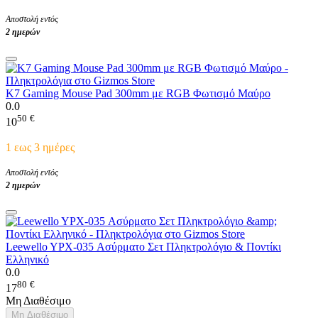
Αποστολή εντός
2 ημερών
K7 Gaming Mouse Pad 300mm με RGB Φωτισμό Μαύρο
0.0
50
€
10
1 εως 3 ημέρες
Αποστολή εντός
2 ημερών
Leewello YPX-035 Ασύρματο Σετ Πληκτρολόγιο & Ποντίκι
Ελληνικό
0.0
80
€
17
Μη Διαθέσιμο
Μη Διαθέσιμο