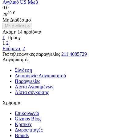
Αγγλικό US Μωβ
0.0
80
€
29
Μη Διαθέσιμο
Μη Διαθέσιμο
Ακόμη 14 προϊόντα
1
Προηγ
1
2
Επόμενο
2
Για τηλεφωνικές παραγγελίες
211 4085729
Λογαριασμός
Σύνδεση
Δημιουργία Λογαριασμού
Παραγγελίες
Λίστα Αγαπημένων
Λίστα σύγκρισης
Χρήσιμα
Επικοινωνία
Gizmos Blog
Κριτικές
Δωροεπιταγές
Brands