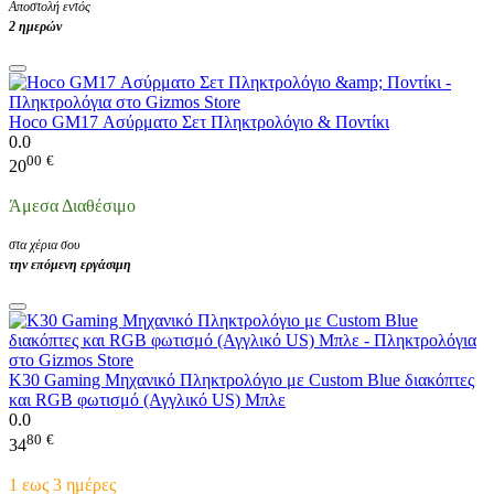
Αποστολή εντός
2 ημερών
Hoco GM17 Ασύρματο Σετ Πληκτρολόγιο & Ποντίκι
0.0
00
€
20
Άμεσα Διαθέσιμο
στα χέρια σου
την επόμενη εργάσιμη
K30 Gaming Μηχανικό Πληκτρολόγιο με Custom Blue διακόπτες
και RGB φωτισμό (Αγγλικό US) Μπλε
0.0
80
€
34
1 εως 3 ημέρες