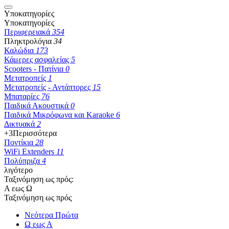
Υποκατηγορίες
Υποκατηγορίες
Περιφερειακά
354
Πληκτρολόγια
34
Καλώδια
173
Κάμερες ασφαλείας
5
Scooters - Πατίνια
0
Μετατροπείς
1
Μετατροπείς - Αντάπτορες
15
Μπαταρίες
76
Παιδικά Ακουστικά
0
Παιδικά Μικρόφωνα και Karaoke
6
Δικτυακά
2
+3
Περισσότερα
Ποντίκια
28
WiFi Extenders
11
Πολύπριζα
4
λιγότερο
Ταξινόμηση ως πρός:
Α εως Ω
Ταξινόμηση ως πρός
Νεότερα Πρώτα
Ω εως Α