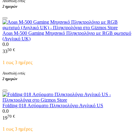
Αποστολή εντός
2 ημερών
Aoas M-500 Gaming Μηχανικό Πληκτρολόγιο με RGB φωτισμό
(Αγγλικό UK)
0.0
50
€
33
1 εως 3 ημέρες
Αποστολή εντός
2 ημερών
Folding 018 Ασύρματο Πληκτρολόγιο Αγγλικό US
0.0
70
€
19
1 εως 3 ημέρες