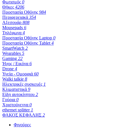
Φωτισμός
0
Θήκες
4206
Προστασία Οθόνης
984
Περιφερειακά
354
Αξεσουάρ
808
Mousepads
6
Τηλέφωνα
4
Προστασία Oθόνης Laptop
0
Προστασία Oθόνης Tablet
4
SmartWatch
2
Wearables
5
Gaming
22
Ήχος / Εικόνα
6
Drone
4
Υγεία - Ομορφιά
60
Walki talkie
8
Ηλεκτρικές συσκευές
1
Κλιματιστικά
9
Είδη αυτοκίνητου
2
Γούρια
0
Χριστούγεννα
0
ethernet splitter
1
ΦΑΚΟΣ ΚΕΦΑΛΗΣ
2
Φιγούρες