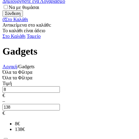
Δημιουργήστε ένα Λογαριασμό
Να με θυμάσαι
Σύνδεση
0
Στο Καλάθι
Αντικείμενα στο καλάθι:
Το καλάθι είναι άδειο
Στο Καλάθι
Ταμείο
Gadgets
Αρχική
/
Gadgets
Όλα τα Φίλτρα
Όλα τα Φίλτρα
Τιμή
€
–
€
8
€
138
€