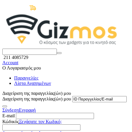
Δωρεάν Μεταφορικά άνω των 50€
211 4085729
Account
Ο Λογαριασμός μου
Παραγγελίες
Λίστα Αγαπημένων
Διαχείριση της παραγγελίας(ών) μου
Διαχείριση της παραγγελίας(ών) μου
Σύνδεση
Εγγραφή
E-mail
Κώδικός
Ξεχάσατε τον Κωδικό;