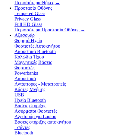
Περισσότερα Θήκες
→
Προστασία Οθόνης
Tempered Glass
Privacy Glass
Full HD Glass
Περισσότερα Προστασία Οθόνης
→
Αξεσουάρ
Φορητά Ηχεία
Φορτιστές Αυτοκινήτου
Ακουστικά Bluetooth
Καλώδια Ήχου
Μαγνητικές Βάσεις
Φορτιστές
Powerbanks
Ακουστικά
Αντάπτορες - Μετατροπείς
Κάρτες Μνήμης
USB
Ηχεία Bluetooth
Βάσεις στήριξης
Ασύρματοι Φορτιστές
Αξεσουάρ για Laptop
Βάσεις στήριξης αυτοκινήτου
Τσάντες
Bluetooth