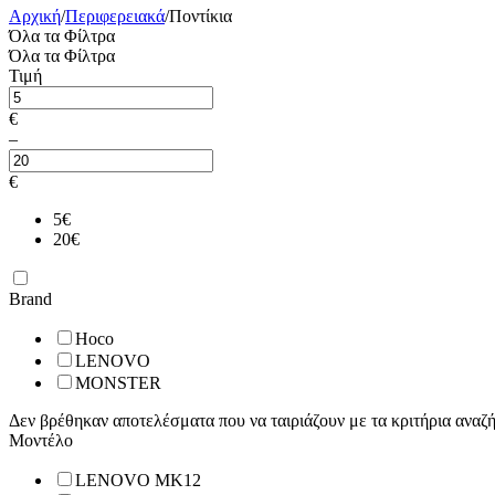
Αρχική
/
Περιφερειακά
/
Ποντίκια
Όλα τα Φίλτρα
Όλα τα Φίλτρα
Τιμή
€
–
€
5
€
20
€
Brand
Hoco
LENOVO
MONSTER
Δεν βρέθηκαν αποτελέσματα που να ταιριάζουν με τα κριτήρια αναζ
Μοντέλο
LENOVO MK12