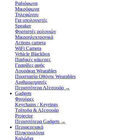
Ραδιόφωνα
Μικρόφωνα
Τηλεφώνου
Για υπολογιστές
Speaker
Φορτιστές ρολογιών
Μικροηλεκτρονικά
Actions camera
WiFi Camera
Vehicle Blackbox
Παιδικές κάμερες
Γραφίδες αφής
Λουράκια Wearables
Προστασία Οθόνης Wearables
Αριθμομηχανές
Περισσότερα Αξεσουάρ
→
Gadgets
Φιγούρες
Keychains / Keyrings
Τρίποδα & Αξεσουάρ
Projector
Περισσότερα Gadgets
→
Περιφερειακά
Πληκτρολόγια
Καλώδια