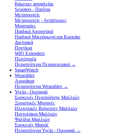
Κάμερες ασφαλείας
Scooters - Πατίνια
Μετατροπείς
Μετατροπείς - Αντάπτορες
Μπαταρίες
Παιδικά Ακουστικά
Παιδικά Μικρόφωνα και Karaoke
Δικτυακά
Ποντίκια
WiFi Extenders
Πολύπριζα
Περισσότερα Περιφερειακά
→
SmartWatch
Wearables
Λουράκια
Περισσότερα Wearables
→
Υγεία - Ομορφιά
Συσκευές Περιποίησης Μαλλιών
Ξυριστικές Μηχανές
Ηλεκτρικές Βούρτσες Μαλλιών
Πιστολάκια Μαλλιών
Ψαλίδια Μαλλιών
Συσκευές Μασάζ
Περισσότερα Υγεία - Ομορφιά
→