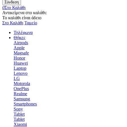
Σύνδεση
0
Στο Καλάθι
Αντικείμενα στο καλάθι:
Το καλάθι είναι άδειο
Στο Καλάθι
Ταμείο
Τηλέφωνα
Θήκες
Airpods
Apple
Magsafe
Honor
Huawei
Laptop
Lenovo
LG
Motorola
OnePlus
Realme
Samsung
Smartphones
Sony
Tablet
Tablet
Xiaomi