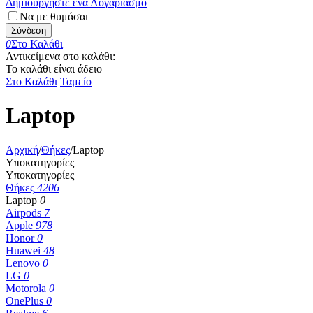
Δημιουργήστε ένα Λογαριασμό
Να με θυμάσαι
Σύνδεση
0
Στο Καλάθι
Αντικείμενα στο καλάθι:
Το καλάθι είναι άδειο
Στο Καλάθι
Ταμείο
Laptop
Αρχική
/
Θήκες
/
Laptop
Υποκατηγορίες
Υποκατηγορίες
Θήκες
4206
Laptop
0
Airpods
7
Apple
978
Honor
0
Huawei
48
Lenovo
0
LG
0
Motorola
0
OnePlus
0