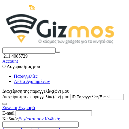
Δωρεάν Μεταφορικά άνω των 50€
211 4085729
Account
Ο Λογαριασμός μου
Παραγγελίες
Λίστα Αγαπημένων
Διαχείριση της παραγγελίας(ών) μου
Διαχείριση της παραγγελίας(ών) μου
Σύνδεση
Εγγραφή
E-mail
Κώδικός
Ξεχάσατε τον Κωδικό;