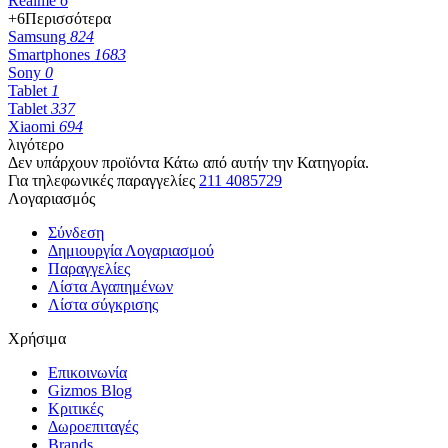
Realme
6
+6
Περισσότερα
Samsung
824
Smartphones
1683
Sony
0
Tablet
1
Tablet
337
Xiaomi
694
λιγότερο
Δεν υπάρχουν προϊόντα Κάτω από αυτήν την Κατηγορία.
Για τηλεφωνικές παραγγελίες
211 4085729
Λογαριασμός
Σύνδεση
Δημιουργία Λογαριασμού
Παραγγελίες
Λίστα Αγαπημένων
Λίστα σύγκρισης
Χρήσιμα
Επικοινωνία
Gizmos Blog
Κριτικές
Δωροεπιταγές
Brands