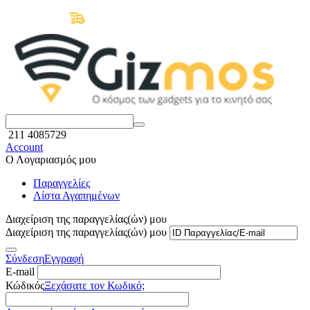
Δωρεάν Μεταφορικά άνω των 50€
211 4085729
Account
Ο Λογαριασμός μου
Παραγγελίες
Λίστα Αγαπημένων
Διαχείριση της παραγγελίας(ών) μου
Διαχείριση της παραγγελίας(ών) μου
Σύνδεση
Εγγραφή
E-mail
Κώδικός
Ξεχάσατε τον Κωδικό;