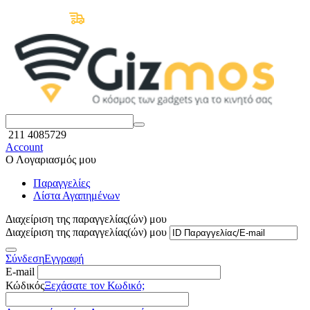
Δωρεάν Μεταφορικά άνω των 50€
211 4085729
Account
Ο Λογαριασμός μου
Παραγγελίες
Λίστα Αγαπημένων
Διαχείριση της παραγγελίας(ών) μου
Διαχείριση της παραγγελίας(ών) μου
Σύνδεση
Εγγραφή
E-mail
Κώδικός
Ξεχάσατε τον Κωδικό;