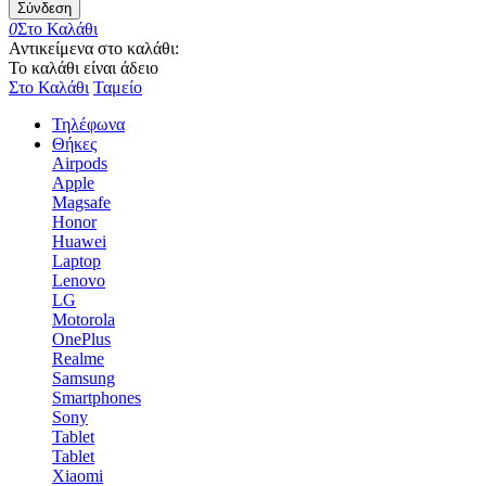
Σύνδεση
0
Στο Καλάθι
Αντικείμενα στο καλάθι:
Το καλάθι είναι άδειο
Στο Καλάθι
Ταμείο
Τηλέφωνα
Θήκες
Airpods
Apple
Magsafe
Honor
Huawei
Laptop
Lenovo
LG
Motorola
OnePlus
Realme
Samsung
Smartphones
Sony
Tablet
Tablet
Xiaomi