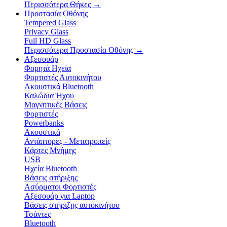
Περισσότερα Θήκες
→
Προστασία Οθόνης
Tempered Glass
Privacy Glass
Full HD Glass
Περισσότερα Προστασία Οθόνης
→
Αξεσουάρ
Φορητά Ηχεία
Φορτιστές Αυτοκινήτου
Ακουστικά Bluetooth
Καλώδια Ήχου
Μαγνητικές Βάσεις
Φορτιστές
Powerbanks
Ακουστικά
Αντάπτορες - Μετατροπείς
Κάρτες Μνήμης
USB
Ηχεία Bluetooth
Βάσεις στήριξης
Ασύρματοι Φορτιστές
Αξεσουάρ για Laptop
Βάσεις στήριξης αυτοκινήτου
Τσάντες
Bluetooth