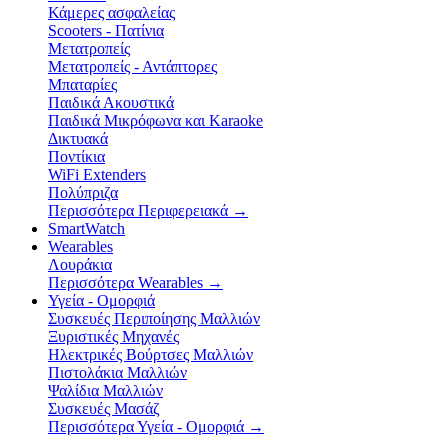
Κάμερες ασφαλείας
Scooters - Πατίνια
Μετατροπείς
Μετατροπείς - Αντάπτορες
Μπαταρίες
Παιδικά Ακουστικά
Παιδικά Μικρόφωνα και Karaoke
Δικτυακά
Ποντίκια
WiFi Extenders
Πολύπριζα
Περισσότερα Περιφερειακά
→
SmartWatch
Wearables
Λουράκια
Περισσότερα Wearables
→
Υγεία - Ομορφιά
Συσκευές Περιποίησης Μαλλιών
Ξυριστικές Μηχανές
Ηλεκτρικές Βούρτσες Μαλλιών
Πιστολάκια Μαλλιών
Ψαλίδια Μαλλιών
Συσκευές Μασάζ
Περισσότερα Υγεία - Ομορφιά
→