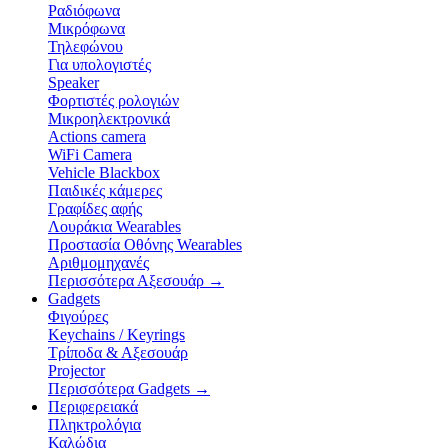
Ραδιόφωνα
Μικρόφωνα
Τηλεφώνου
Για υπολογιστές
Speaker
Φορτιστές ρολογιών
Μικροηλεκτρονικά
Actions camera
WiFi Camera
Vehicle Blackbox
Παιδικές κάμερες
Γραφίδες αφής
Λουράκια Wearables
Προστασία Οθόνης Wearables
Αριθμομηχανές
Περισσότερα Αξεσουάρ
→
Gadgets
Φιγούρες
Keychains / Keyrings
Τρίποδα & Αξεσουάρ
Projector
Περισσότερα Gadgets
→
Περιφερειακά
Πληκτρολόγια
Καλώδια