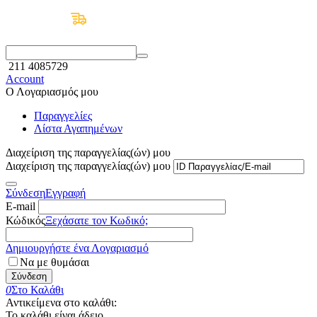
Δωρεάν Μεταφορικά άνω των 50€
211 4085729
Account
Ο Λογαριασμός μου
Παραγγελίες
Λίστα Αγαπημένων
Διαχείριση της παραγγελίας(ών) μου
Διαχείριση της παραγγελίας(ών) μου
Σύνδεση
Εγγραφή
E-mail
Κώδικός
Ξεχάσατε τον Κωδικό;
Δημιουργήστε ένα Λογαριασμό
Να με θυμάσαι
Σύνδεση
0
Στο Καλάθι
Αντικείμενα στο καλάθι:
Το καλάθι είναι άδειο