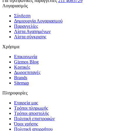
Για τηλεφωνικές παραγγελίες
211 4085729
Λογαριασμός
Σύνδεση
Δημιουργία Λογαριασμού
Παραγγελίες
Λίστα Αγαπημένων
Λίστα σύγκρισης
Χρήσιμα
Επικοινωνία
Gizmos Blog
Κριτικές
Δωροεπιταγές
Brands
Sitemap
Πληροφορίες
Εταιρεία μας
Τρόποι πληρωμής
Τρόποι αποστολής
Πολιτική επιστροφών
Όροι χρήσης
Πολιτική απορρήτου