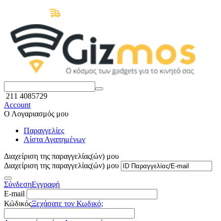
Δωρεάν Μεταφορικά άνω των 50€
211 4085729
Account
Ο Λογαριασμός μου
Παραγγελίες
Λίστα Αγαπημένων
Διαχείριση της παραγγελίας(ών) μου
Διαχείριση της παραγγελίας(ών) μου
Σύνδεση
Εγγραφή
E-mail
Κώδικός
Ξεχάσατε τον Κωδικό;