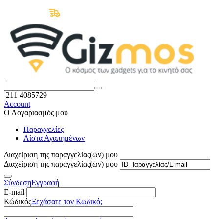
Δωρεάν Μεταφορικά άνω των 50€
211 4085729
Account
Ο Λογαριασμός μου
Παραγγελίες
Λίστα Αγαπημένων
Διαχείριση της παραγγελίας(ών) μου
Διαχείριση της παραγγελίας(ών) μου
Σύνδεση
Εγγραφή
E-mail
Κώδικός
Ξεχάσατε τον Κωδικό;