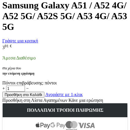
Samsung Galaxy A51 / A52 4G/
A52 5G/ A52S 5G/ A53 4G/ A53
5G
Γράψτε μια κριτική
91
€
3
Άμεσα Διαθέσιμο
στα χέρια σου
την επόμενη εργάσιμη
Πόντοι επιβράβευσης:
πόντοι
+
−
Αγοράστε με 1-κλικ
Προσθήκη στο Καλάθι
Προσθήκη στη Λίστα Αγαπημένων
Κάνε μια ερώτηση
ΠΟΛΛΑΠΛΟΊ ΤΡΌΠΟΙ ΠΛΗΡΩΜΉΣ