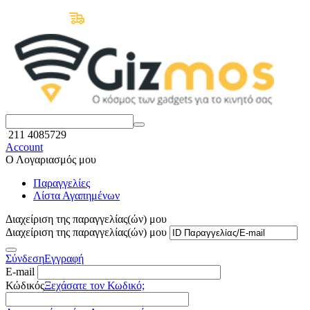
Δωρεάν Μεταφορικά άνω των 50€
211 4085729
Account
Ο Λογαριασμός μου
Παραγγελίες
Λίστα Αγαπημένων
Διαχείριση της παραγγελίας(ών) μου
Διαχείριση της παραγγελίας(ών) μου
Σύνδεση
Εγγραφή
E-mail
Κώδικός
Ξεχάσατε τον Κωδικό;