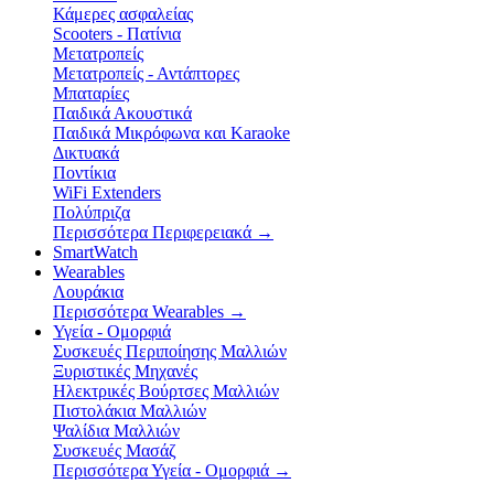
Κάμερες ασφαλείας
Scooters - Πατίνια
Μετατροπείς
Μετατροπείς - Αντάπτορες
Μπαταρίες
Παιδικά Ακουστικά
Παιδικά Μικρόφωνα και Karaoke
Δικτυακά
Ποντίκια
WiFi Extenders
Πολύπριζα
Περισσότερα Περιφερειακά
→
SmartWatch
Wearables
Λουράκια
Περισσότερα Wearables
→
Υγεία - Ομορφιά
Συσκευές Περιποίησης Μαλλιών
Ξυριστικές Μηχανές
Ηλεκτρικές Βούρτσες Μαλλιών
Πιστολάκια Μαλλιών
Ψαλίδια Μαλλιών
Συσκευές Μασάζ
Περισσότερα Υγεία - Ομορφιά
→