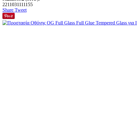
2211031111155
Share
Tweet