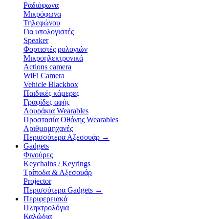
Ραδιόφωνα
Μικρόφωνα
Τηλεφώνου
Για υπολογιστές
Speaker
Φορτιστές ρολογιών
Μικροηλεκτρονικά
Actions camera
WiFi Camera
Vehicle Blackbox
Παιδικές κάμερες
Γραφίδες αφής
Λουράκια Wearables
Προστασία Οθόνης Wearables
Αριθμομηχανές
Περισσότερα Αξεσουάρ
→
Gadgets
Φιγούρες
Keychains / Keyrings
Τρίποδα & Αξεσουάρ
Projector
Περισσότερα Gadgets
→
Περιφερειακά
Πληκτρολόγια
Καλώδια