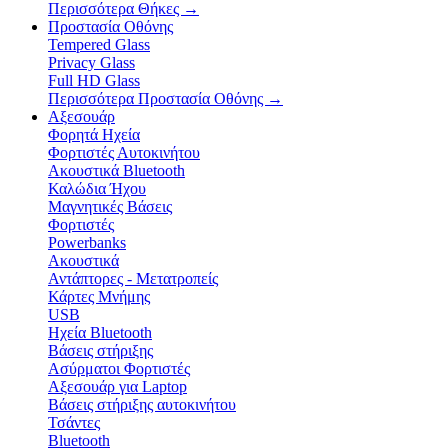
Περισσότερα Θήκες
→
Προστασία Οθόνης
Tempered Glass
Privacy Glass
Full HD Glass
Περισσότερα Προστασία Οθόνης
→
Αξεσουάρ
Φορητά Ηχεία
Φορτιστές Αυτοκινήτου
Ακουστικά Bluetooth
Καλώδια Ήχου
Μαγνητικές Βάσεις
Φορτιστές
Powerbanks
Ακουστικά
Αντάπτορες - Μετατροπείς
Κάρτες Μνήμης
USB
Ηχεία Bluetooth
Βάσεις στήριξης
Ασύρματοι Φορτιστές
Αξεσουάρ για Laptop
Βάσεις στήριξης αυτοκινήτου
Τσάντες
Bluetooth