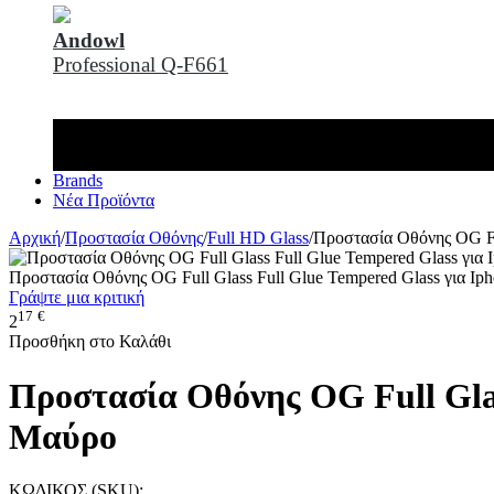
Andowl
Professional Q-F661
Brands
Νέα Προϊόντα
Αρχική
/
Προστασία Οθόνης
/
Full HD Glass
/
Προστασία Οθόνης OG Ful
Προστασία Οθόνης OG Full Glass Full Glue Tempered Glass για I
Γράψτε μια κριτική
17
€
2
Προσθήκη στο Καλάθι
Προστασία Οθόνης OG Full Glas
Μαύρο
ΚΩΔΙΚΟΣ (SKU):