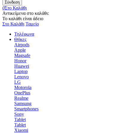
Σύνδεση
0
Στο Καλάθι
Αντικείμενα στο καλάθι:
Το καλάθι είναι άδειο
Στο Καλάθι
Ταμείο
Τηλέφωνα
Θήκες
Airpods
Apple
Magsafe
Honor
Huawei
Laptop
Lenovo
LG
Motorola
OnePlus
Realme
Samsung
Smartphones
Sony
Tablet
Tablet
Xiaomi