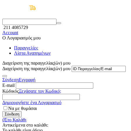
Δωρεάν Μεταφορικά άνω των 50€
211 4085729
Account
Ο Λογαριασμός μου
Παραγγελίες
Λίστα Αγαπημένων
Διαχείριση της παραγγελίας(ών) μου
Διαχείριση της παραγγελίας(ών) μου
Σύνδεση
Εγγραφή
E-mail
Κώδικός
Ξεχάσατε τον Κωδικό;
Δημιουργήστε ένα Λογαριασμό
Να με θυμάσαι
Σύνδεση
0
Στο Καλάθι
Αντικείμενα στο καλάθι:
Το καλάθι είναι άδειο