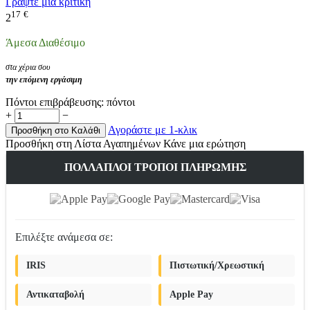
Γράψτε μια κριτική
17
€
2
Άμεσα Διαθέσιμο
στα χέρια σου
την επόμενη εργάσιμη
Πόντοι επιβράβευσης:
πόντοι
+
−
Αγοράστε με 1-κλικ
Προσθήκη στο Καλάθι
Προσθήκη στη Λίστα Αγαπημένων
Κάνε μια ερώτηση
ΠΟΛΛΑΠΛΟΊ ΤΡΌΠΟΙ ΠΛΗΡΩΜΉΣ
Επιλέξτε ανάμεσα σε:
IRIS
Πιστωτική/Χρεωστική
Αντικαταβολή
Apple Pay