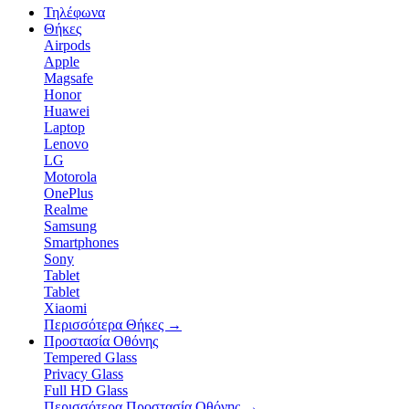
Τηλέφωνα
Θήκες
Airpods
Apple
Magsafe
Honor
Huawei
Laptop
Lenovo
LG
Motorola
OnePlus
Realme
Samsung
Smartphones
Sony
Tablet
Tablet
Xiaomi
Περισσότερα Θήκες
→
Προστασία Οθόνης
Tempered Glass
Privacy Glass
Full HD Glass
Περισσότερα Προστασία Οθόνης
→