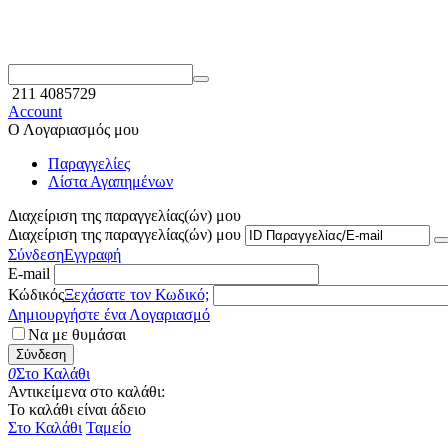
211 4085729
Account
Ο Λογαριασμός μου
Παραγγελίες
Λίστα Αγαπημένων
Διαχείριση της παραγγελίας(ών) μου
Διαχείριση της παραγγελίας(ών) μου
Σύνδεση
Εγγραφή
E-mail
Κώδικός
Ξεχάσατε τον Κωδικό;
Δημιουργήστε ένα Λογαριασμό
Να με θυμάσαι
Σύνδεση
0
Στο Καλάθι
Αντικείμενα στο καλάθι:
Το καλάθι είναι άδειο
Στο Καλάθι
Ταμείο