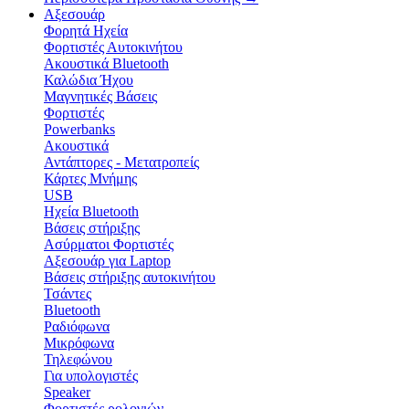
Αξεσουάρ
Φορητά Ηχεία
Φορτιστές Αυτοκινήτου
Ακουστικά Bluetooth
Καλώδια Ήχου
Μαγνητικές Βάσεις
Φορτιστές
Powerbanks
Ακουστικά
Αντάπτορες - Μετατροπείς
Κάρτες Μνήμης
USB
Ηχεία Bluetooth
Βάσεις στήριξης
Ασύρματοι Φορτιστές
Αξεσουάρ για Laptop
Βάσεις στήριξης αυτοκινήτου
Τσάντες
Bluetooth
Ραδιόφωνα
Μικρόφωνα
Τηλεφώνου
Για υπολογιστές
Speaker
Φορτιστές ρολογιών