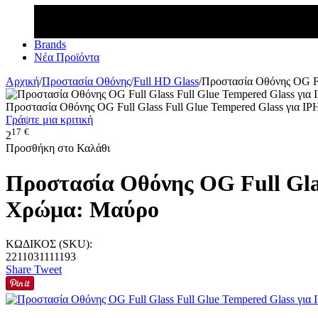
Brands
Νέα Προϊόντα
Αρχική
/
Προστασία Οθόνης
/
Full HD Glass
/
Προστασία Οθόνης OG F
Προστασία Οθόνης OG Full Glass Full Glue Tempered Glass γι
Γράψτε μια κριτική
17
€
2
Προσθήκη στο Καλάθι
Προστασία Οθόνης OG Full Gla
Χρώμα: Μαύρο
ΚΩΔΙΚΟΣ (SKU):
2211031111193
Share
Tweet