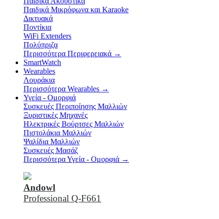
Παιδικά Ακουστικά
Παιδικά Μικρόφωνα και Karaoke
Δικτυακά
Ποντίκια
WiFi Extenders
Πολύπριζα
Περισσότερα Περιφερειακά
→
SmartWatch
Wearables
Λουράκια
Περισσότερα Wearables
→
Υγεία - Ομορφιά
Συσκευές Περιποίησης Μαλλιών
Ξυριστικές Μηχανές
Ηλεκτρικές Βούρτσες Μαλλιών
Πιστολάκια Μαλλιών
Ψαλίδια Μαλλιών
Συσκευές Μασάζ
Περισσότερα Υγεία - Ομορφιά
→
Andowl
Professional Q-F661