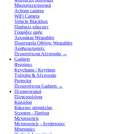
Μικροηλεκτρονικά
Actions camera
WiFi Camera
Vehicle Blackbox
Παιδικές κάμερες
Γραφίδες αφής
Λουράκια Wearables
Προστασία Οθόνης Wearables
Αριθμομηχανές
Περισσότερα Αξεσουάρ
→
Gadgets
Φιγούρες
Keychains / Keyrings
Τρίποδα & Αξεσουάρ
Projector
Περισσότερα Gadgets
→
Περιφερειακά
Πληκτρολόγια
Καλώδια
Κάμερες ασφαλείας
Scooters - Πατίνια
Μετατροπείς
Μετατροπείς - Αντάπτορες
Μπαταρίες