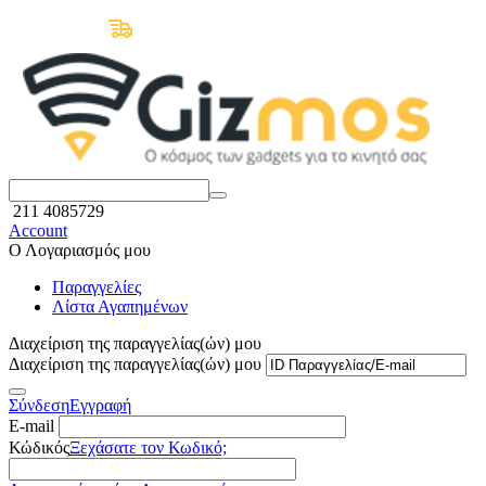
Δωρεάν Μεταφορικά άνω των 50€
211 4085729
Account
Ο Λογαριασμός μου
Παραγγελίες
Λίστα Αγαπημένων
Διαχείριση της παραγγελίας(ών) μου
Διαχείριση της παραγγελίας(ών) μου
Σύνδεση
Εγγραφή
E-mail
Κώδικός
Ξεχάσατε τον Κωδικό;