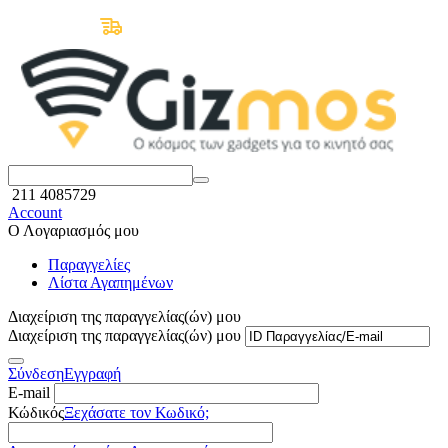
Δωρεάν Μεταφορικά άνω των 50€
211 4085729
Account
Ο Λογαριασμός μου
Παραγγελίες
Λίστα Αγαπημένων
Διαχείριση της παραγγελίας(ών) μου
Διαχείριση της παραγγελίας(ών) μου
Σύνδεση
Εγγραφή
E-mail
Κώδικός
Ξεχάσατε τον Κωδικό;